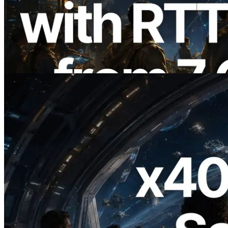
ERPC расширяет Solana Leader Slot
API измерением ping из 7 глобальных
регионов — также запущен Validators
Information API
Читать статью
2026.07.04
ERPC запускает Solana RPC с