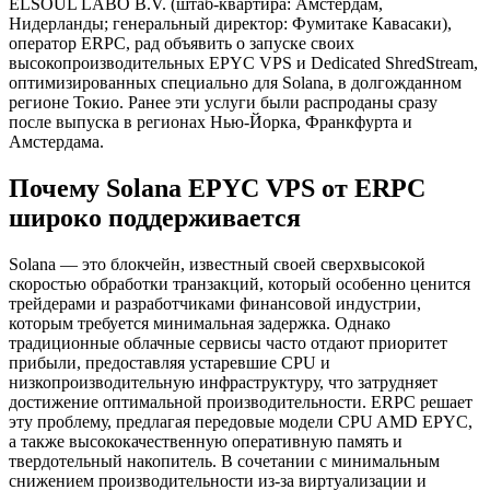
ELSOUL LABO B.V. (штаб-квартира: Амстердам,
Нидерланды; генеральный директор: Фумитаке Кавасаки),
оператор ERPC, рад объявить о запуске своих
высокопроизводительных EPYC VPS и Dedicated ShredStream,
оптимизированных специально для Solana, в долгожданном
регионе Токио. Ранее эти услуги были распроданы сразу
после выпуска в регионах Нью-Йорка, Франкфурта и
Амстердама.
Почему Solana EPYC VPS от ERPC
широко поддерживается
Solana — это блокчейн, известный своей сверхвысокой
скоростью обработки транзакций, который особенно ценится
трейдерами и разработчиками финансовой индустрии,
которым требуется минимальная задержка. Однако
традиционные облачные сервисы часто отдают приоритет
прибыли, предоставляя устаревшие CPU и
низкопроизводительную инфраструктуру, что затрудняет
достижение оптимальной производительности. ERPC решает
эту проблему, предлагая передовые модели CPU AMD EPYC,
а также высококачественную оперативную память и
твердотельный накопитель. В сочетании с минимальным
снижением производительности из-за виртуализации и