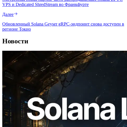
VPS и Dedicated ShredStream во Франкфурте
Далее
Обновленный Solana Geyser gRPC-эндпоинт снова доступен в
регионе Токио
Новости
2026.08.05