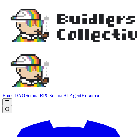
Epics DAO
Solana RPC
Solana AI Agent
Новости