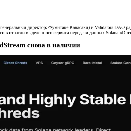
енеральный директор: Фумитаке Кавасаки) и Validators DAO ра
го в отрасли выделенного сервиса передачи данных Solana «Direct
Stream снова в наличии