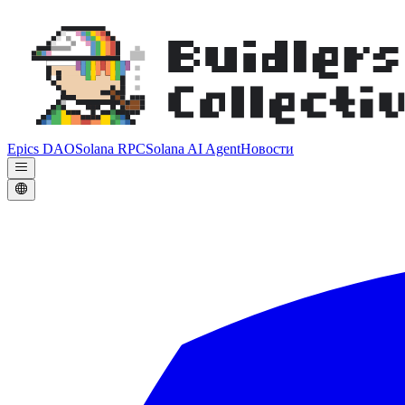
Epics DAO
Solana RPC
Solana AI Agent
Новости