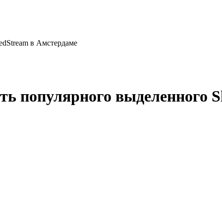
edStream в Амстердаме
ть популярного выделенного S