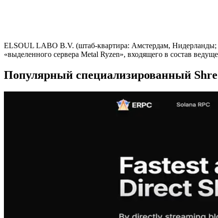
ELSOUL LABO B.V. (штаб-квартира: Амстердам, Нидерланды; г
«выделенного сервера Metal Ryzen», входящего в состав ведуще
Популярный специализированный Shred