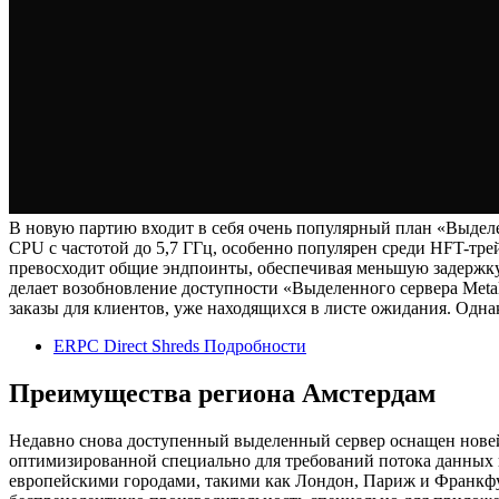
В новую партию входит в себя очень популярный план «Выделе
CPU с частотой до 5,7 ГГц, особенно популярен среди HFT-тр
превосходит общие эндпоинты, обеспечивая меньшую задержку н
делает возобновление доступности «Выделенного сервера Meta
заказы для клиентов, уже находящихся в листе ожидания. Одна
ERPC Direct Shreds Подробности
Преимущества региона Амстердам
Недавно снова доступенный выделенный сервер оснащен новей
оптимизированной специально для требований потока данных 
европейскими городами, такими как Лондон, Париж и Франкфу