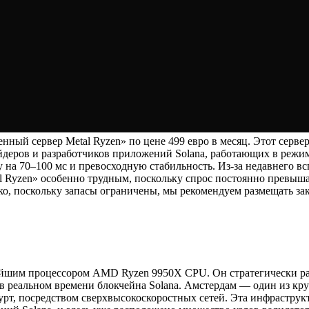
нный сервер Metal Ryzen» по цене 499 евро в месяц. Этот сер
ейдеров и разработчиков приложений Solana, работающих в режи
а 70–100 мс и превосходную стабильность. Из-за недавнего всп
l Ryzen» особенно трудным, поскольку спрос постоянно превыш
ко, поскольку запасы ограничены, мы рекомендуем размещать зак
шим процессором AMD Ryzen 9950X CPU. Он стратегически расп
в реальном времени блокчейна Solana. Амстердам — один из кр
рт, посредством сверхвысокоскоростных сетей. Эта инфрастру