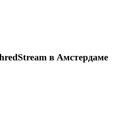
hredStream в Амстердаме