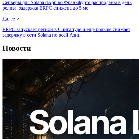
Серверы для Solana dApp во Франкфурте распроданы в день
релиза, задержка ERPC снижена до 5 мс
Далее
ERPC запускает регион в Сингапуре и еще больше снижает
задержку в сети Solana по всей Азии
Новости
2026.08.05