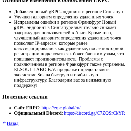
Основные изменения в обновлении ERPC
Добавлен новый gRPC-эндпоинт в регионе Сингапур
Улучшен алгоритм определения удаленных точек
Исправлены ошибки в регионе Франкфурт Новый
gRPC-эндпоинт в Сингапуре значительно снижает
задержку для пользователей в Азии. Кроме того,
улучшенный алгоритм определения удаленных точек
позволяет IP-адресам, которые ранее
классифицировались как удаленные, после повторной
регистрации подключаться к более близким узлам, что
повышает производительность. Проблемы с
подключением в регионе Франкфурт также устранены.
ELSOUL LABO B.V. продолжит предоставлять
экосистеме Solana быструю и стабильную
инфраструктуру. Благодарим вас за неизменную
поддержку!
Полезные ссылки
Сайт ERPC
:
https://erpc.global/ru/
Официальный Discord
:
https://discord.gg/C7ZQSrCkYR
Назад