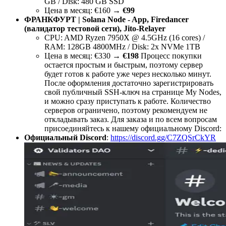
GB / Disk: 480 GB SSD
Цена в месяц: €160 →
€99
ФРАНКФУРТ | Solana Node - App, Firedancer
(валидатор тестовой сети), Jito-Relayer
CPU: AMD Ryzen 7950X @ 4.5GHz (16 cores) /
RAM: 128GB 4800MHz / Disk: 2x NVMe 1TB
Цена в месяц: €330 →
€198
Процесс покупки
остается простым и быстрым, поэтому сервер
будет готов к работе уже через несколько минут.
После оформления достаточно зарегистрировать
свой публичный SSH-ключ на странице My Nodes,
и можно сразу приступать к работе. Количество
серверов ограничено, поэтому рекомендуем не
откладывать заказ. Для заказа и по всем вопросам
присоединяйтесь к нашему официальному Discord:
Официальный Discord
:
https://discord.gg/C7ZQSrCkYR