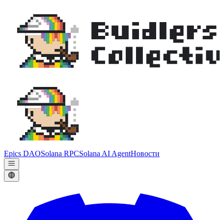
Epics DAO
Solana RPC
Solana AI Agent
Новости