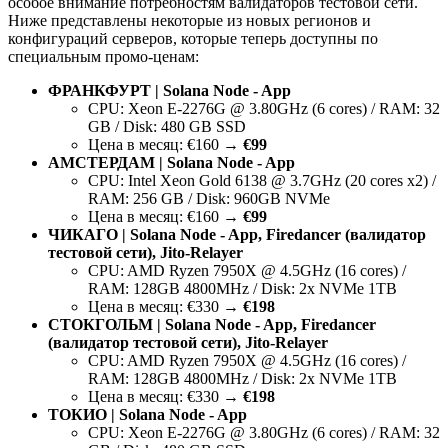
особое внимание потребностям валидаторов тестовой сети.
Ниже представлены некоторые из новых регионов и
конфигураций серверов, которые теперь доступны по
специальным промо-ценам:
ФРАНКФУРТ | Solana Node - App
CPU: Xeon E-2276G @ 3.80GHz (6 cores) / RAM: 32
GB / Disk: 480 GB SSD
Цена в месяц: €160 →
€99
АМСТЕРДАМ | Solana Node - App
CPU: Intel Xeon Gold 6138 @ 3.7GHz (20 cores x2) /
RAM: 256 GB / Disk: 960GB NVMe
Цена в месяц: €160 →
€99
ЧИКАГО | Solana Node - App, Firedancer (валидатор
тестовой сети), Jito-Relayer
CPU: AMD Ryzen 7950X @ 4.5GHz (16 cores) /
RAM: 128GB 4800MHz / Disk: 2x NVMe 1TB
Цена в месяц: €330 →
€198
СТОКГОЛЬМ | Solana Node - App, Firedancer
(валидатор тестовой сети), Jito-Relayer
CPU: AMD Ryzen 7950X @ 4.5GHz (16 cores) /
RAM: 128GB 4800MHz / Disk: 2x NVMe 1TB
Цена в месяц: €330 →
€198
ТОКИО | Solana Node - App
CPU: Xeon E-2276G @ 3.80GHz (6 cores) / RAM: 32