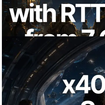
ERPC расширяет Solana Leader Slot
API измерением ping из 7 глобальных
регионов — также запущен Validators
Information API
Читать статью
2026.07.04
ERPC запускает Solana RPC с