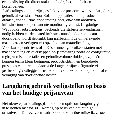
een beslissing die direct raakt aan bedrijfscontinuïteit en
kostenbeheer.
Jaarbetalingsplannen zijn geschikt voor projecten waarvan langdurig
gebruik al vaststaat. Voor Solana-applicaties die in productie
draaien, continu draaiende trading bots, on-chain analytics-
infrastructuur die permanente monitoring vereist, langdurige
WebSocket-subscriptions, backends die stabiele serverplaatsing
nodig hebben en dedicated infrastructuur die door een team
doorlopend wordt gebruikt, kan jaarbetaling de omgerekende
maandkosten verlagen ten opzichte van maandbetaling.
Voor kortlopende tests of PoC's kunnen gebruikers starten met
maandbetaling en overstappen op jaarbetaling zodra de configuratie,
regio, vereiste prestaties en gebruiksvolume duidelijk zijn. Zo
kunnen teams klein beginnen, productrichting en benodigde
prestaties valideren en daarna de langetermijnconfiguratie via
jaarbetaling vastleggen, met behoud van flexibiliteit bij de uitrol en
verlaging van doorlopende kosten.
Langdurig gebruik veiligstellen op basis
van het huidige prijsniveau
Het nieuwe jaarbetalingsplan biedt een optie om langdurig gebruik
in te richten met tot 30% korting op basis van het huidige
prijsniveau. Dit legt geen nadruk op toekomstige prijswijzigingen,