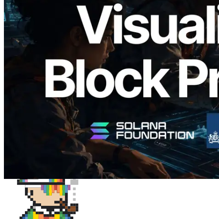
Validators Solutions lanceert Solana
Block Analyzer — blockproductietijd per
slot en de toegewezen validator
gevisualiseerd
Lees dit artikel
Meer laden