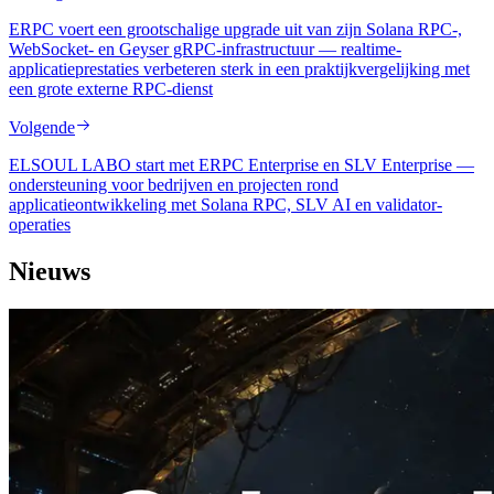
ERPC voert een grootschalige upgrade uit van zijn Solana RPC-,
WebSocket- en Geyser gRPC-infrastructuur — realtime-
applicatieprestaties verbeteren sterk in een praktijkvergelijking met
een grote externe RPC-dienst
Volgende
ELSOUL LABO start met ERPC Enterprise en SLV Enterprise —
ondersteuning voor bedrijven en projecten rond
applicatieontwikkeling met Solana RPC, SLV AI en validator-
operaties
Nieuws