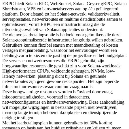
ERPC biedt Solana RPC, WebSocket, Solana Geyser gRPC, Solana
Shredstream, VPS en bare-metalservers aan op één geïntegreerd
platform. Door afstand tot het Solana-netwerk, validatorkwaliteit,
serverprestaties, netwerkroutes en realtime datadistributie samen te
optimaliseren, vormt ERPC een infrastructuurlaag die de
uitvoeringskwaliteit van Solana-applicaties ondersteunt.
De nieuwe jaarbetalingsoptie is bedoeld voor gebruikers die deze
Solana-geoptimaliseerde infrastructuur langdurig willen gebruiken.
Gebruikers kunnen flexibel starten met maandbetaling of kosten
verlagen met jaarbetaling, waardoor het eenvoudiger wordt een
betalingsvorm te kiezen die past bij de projectfase en het budgetplan.
De server- en netwerkresources die ERPC gebruikt, zijn
hoogwaardige resources die geschikt zijn voor Solana-workloads.
High-performance CPU's, voldoende geheugen, NVMe, low-
latency netwerken, plaatsing dicht bij Solana en getunede
netwerkroutes zijn geen gewone restcapaciteit. Het zijn beperkte
infrastructuurresources waar continu vraag naar is.
Deze hoogwaardige resources worden beïnvloed door vraag,
inkoopomstandigheden, voorraad in datacenters,
netwerkconfiguraties en hardwarevernieuwing. Deze aankondiging
wil mogelijke wijzigingen in bestaande prijzen niet overdrijven,
maar op lange termijn hebben inkoopkosten en dienstprijzen de
neiging te stijgen.
Met het jaarbetalingsplan kunnen gebruikers tot 30% korting
toepassen op basis van het huidige prijsniveau en krijgen zij meer