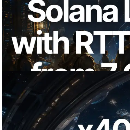
2026.08.05
ERPC Breidt Solana Leader Slot API Uit
met Pingmeting vanuit 7 Wereldwijde
Regio’s — Validators Information API
Ook Gelanceerd
Lees dit artikel