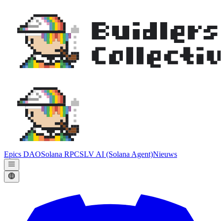
Epics DAO
Solana RPC
SLV AI (Solana Agent)
Nieuws