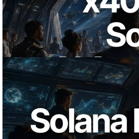
2026.07.04
ERPC Lanceert x402-Enabled Solana
RPC — Het Tijdperk Waarin AI Agents
On Demand Voor API's Betalen
Lees dit artikel
2026.05.24