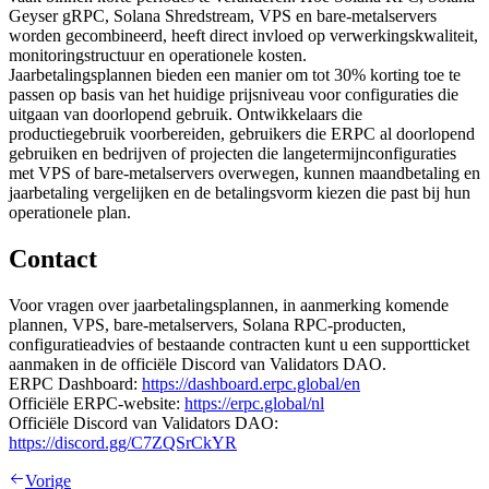
Geyser gRPC, Solana Shredstream, VPS en bare-metalservers
worden gecombineerd, heeft direct invloed op verwerkingskwaliteit,
monitoringstructuur en operationele kosten.
Jaarbetalingsplannen bieden een manier om tot 30% korting toe te
passen op basis van het huidige prijsniveau voor configuraties die
uitgaan van doorlopend gebruik. Ontwikkelaars die
productiegebruik voorbereiden, gebruikers die ERPC al doorlopend
gebruiken en bedrijven of projecten die langetermijnconfiguraties
met VPS of bare-metalservers overwegen, kunnen maandbetaling en
jaarbetaling vergelijken en de betalingsvorm kiezen die past bij hun
operationele plan.
Contact
Voor vragen over jaarbetalingsplannen, in aanmerking komende
plannen, VPS, bare-metalservers, Solana RPC-producten,
configuratieadvies of bestaande contracten kunt u een supportticket
aanmaken in de officiële Discord van Validators DAO.
ERPC Dashboard:
https://dashboard.erpc.global/en
Officiële ERPC-website:
https://erpc.global/nl
Officiële Discord van Validators DAO:
https://discord.gg/C7ZQSrCkYR
Vorige