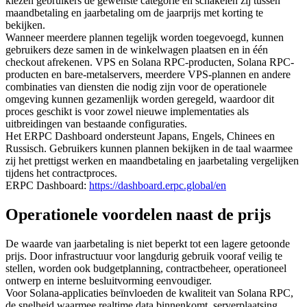
kiezen gebruikers de gewenste categorie en schakelen zij tussen
maandbetaling en jaarbetaling om de jaarprijs met korting te
bekijken.
Wanneer meerdere plannen tegelijk worden toegevoegd, kunnen
gebruikers deze samen in de winkelwagen plaatsen en in één
checkout afrekenen. VPS en Solana RPC-producten, Solana RPC-
producten en bare-metalservers, meerdere VPS-plannen en andere
combinaties van diensten die nodig zijn voor de operationele
omgeving kunnen gezamenlijk worden geregeld, waardoor dit
proces geschikt is voor zowel nieuwe implementaties als
uitbreidingen van bestaande configuraties.
Het ERPC Dashboard ondersteunt Japans, Engels, Chinees en
Russisch. Gebruikers kunnen plannen bekijken in de taal waarmee
zij het prettigst werken en maandbetaling en jaarbetaling vergelijken
tijdens het contractproces.
ERPC Dashboard:
https://dashboard.erpc.global/en
Operationele voordelen naast de prijs
De waarde van jaarbetaling is niet beperkt tot een lagere getoonde
prijs. Door infrastructuur voor langdurig gebruik vooraf veilig te
stellen, worden ook budgetplanning, contractbeheer, operationeel
ontwerp en interne besluitvorming eenvoudiger.
Voor Solana-applicaties beïnvloeden de kwaliteit van Solana RPC,
de snelheid waarmee realtime data binnenkomt, serverplaatsing,