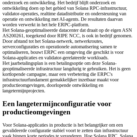
onderzoek en ontwikkeling. Het bedrijf blijft onderzoek en
ontwikkeling doen op het gebied van Solana RPC-infrastructuur,
validator-operaties, realtime datadistributie en ondersteuning van
operatie en ontwikkeling met AI-agents. De resultaten daarvan
worden verwerkt in het hele ERPC-platform.
Het Solana-geoptimaliseerde datacenter dat draait op de eigen ASN
AS200261, toegekend door RIPE NCC, is ook in bedrijf genomen.
Door afstand tot het Solana-netwerk, netwerkroutes,
serverconfiguraties en operationele automatisering samen te
optimaliseren, bouwt ERPC een omgeving die geschikt is voor
Solana-applicaties en validator-gerelateerde workloads.
Het jaarbetalingsplan is een betalingsoptie om deze Solana-
geoptimaliseerde infrastructuur langdurig te gebruiken. Het is geen
kortlopende campagne, maar een verbetering die ERPC's
infrastructuurfundament gemakkelijker inzetbaar maakt voor
productieomgevingen, doorlopende ontwikkeling en
langetermijnprojecten.
Een langetermijnconfiguratie voor
productieomgevingen
Voor Solana-applicaties in productie is het belangrijker om een
gevalideerde configuratie stabiel voort te zetten dan infrastructuur
vaak binnen korte periodes te veranderen. Hoe Solana RPC, Solana