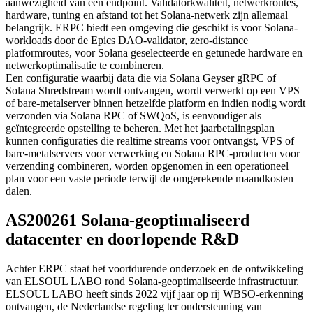
aanwezigheid van een endpoint. Validatorkwaliteit, netwerkroutes,
hardware, tuning en afstand tot het Solana-netwerk zijn allemaal
belangrijk. ERPC biedt een omgeving die geschikt is voor Solana-
workloads door de Epics DAO-validator, zero-distance
platformroutes, voor Solana geselecteerde en getunede hardware en
netwerkoptimalisatie te combineren.
Een configuratie waarbij data die via Solana Geyser gRPC of
Solana Shredstream wordt ontvangen, wordt verwerkt op een VPS
of bare-metalserver binnen hetzelfde platform en indien nodig wordt
verzonden via Solana RPC of SWQoS, is eenvoudiger als
geïntegreerde opstelling te beheren. Met het jaarbetalingsplan
kunnen configuraties die realtime streams voor ontvangst, VPS of
bare-metalservers voor verwerking en Solana RPC-producten voor
verzending combineren, worden opgenomen in een operationeel
plan voor een vaste periode terwijl de omgerekende maandkosten
dalen.
AS200261 Solana-geoptimaliseerd
datacenter en doorlopende R&D
Achter ERPC staat het voortdurende onderzoek en de ontwikkeling
van ELSOUL LABO rond Solana-geoptimaliseerde infrastructuur.
ELSOUL LABO heeft sinds 2022 vijf jaar op rij WBSO-erkenning
ontvangen, de Nederlandse regeling ter ondersteuning van