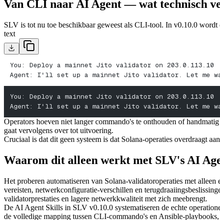
Van CLI naar AI Agent — wat technisch v
SLV is tot nu toe beschikbaar geweest als CLI-tool. In v0.10.0 wordt 
text
You: Deploy a mainnet Jito validator on 203.0.113.10
Agent: I'll set up a mainnet Jito validator. Let me w
You: Deploy a mainnet Jito validator on 203.0.113.10
Agent: I'll set up a mainnet Jito validator. Let me w
Operators hoeven niet langer commando's te onthouden of handmatig con
gaat vervolgens over tot uitvoering.
Cruciaal is dat dit geen systeem is dat Solana-operaties overdraagt aa
Waarom dit alleen werkt met SLV's AI Age
Het proberen automatiseren van Solana-validatoroperaties met alleen e
vereisten, netwerkconfiguratie-verschillen en terugdraaiingsbeslissin
validatorprestaties en lagere netwerkkwaliteit met zich meebrengt.
De AI Agent Skills in SLV v0.10.0 systematiseren de echte operatio
de volledige mapping tussen CLI-commando's en Ansible-playbooks, a