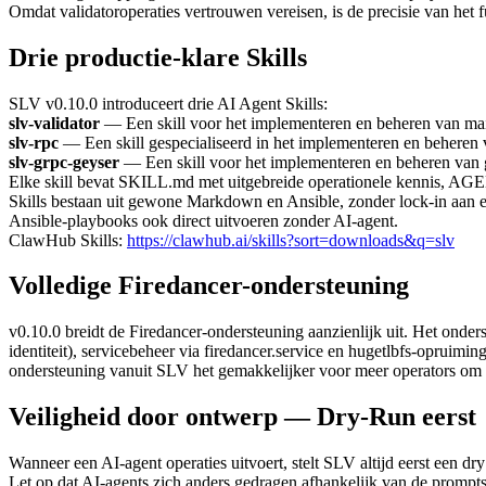
Omdat validatoroperaties vertrouwen vereisen, is de precisie van het
Drie productie-klare Skills
SLV v0.10.0 introduceert drie AI Agent Skills:
slv-validator
— Een skill voor het implementeren en beheren van mainn
slv-rpc
— Een skill gespecialiseerd in het implementeren en beheren
slv-grpc-geyser
— Een skill voor het implementeren en beheren van 
Elke skill bevat SKILL.md met uitgebreide operationele kennis, AGENT
Skills bestaan uit gewone Markdown en Ansible, zonder lock-in aan 
Ansible-playbooks ook direct uitvoeren zonder AI-agent.
ClawHub Skills:
https://clawhub.ai/skills?sort=downloads&q=slv
Volledige Firedancer-ondersteuning
v0.10.0 breidt de Firedancer-ondersteuning aanzienlijk uit. Het onders
identiteit), servicebeheer via firedancer.service en hugetlbfs-opruimi
ondersteuning vanuit SLV het gemakkelijker voor meer operators om 
Veiligheid door ontwerp — Dry-Run eerst
Wanneer een AI-agent operaties uitvoert, stelt SLV altijd eerst een dry
Let op dat AI-agents zich anders gedragen afhankelijk van de prompts 