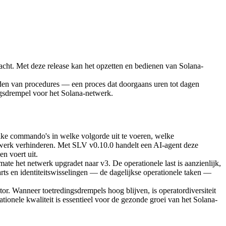
 Met deze release kan het opzetten en bedienen van Solana-
uden van procedures — een proces dat doorgaans uren tot dagen
ngsdrempel voor het Solana-netwerk.
lke commando's in welke volgorde uit te voeren, welke
etwerk verhinderen. Met SLV v0.10.0 handelt een AI-agent deze
n voert uit.
te het netwerk upgradet naar v3. De operationele last is aanzienlijk,
arts en identiteitswisselingen — de dagelijkse operationele taken —
or. Wanneer toetredingsdrempels hoog blijven, is operatordiversiteit
ionele kwaliteit is essentieel voor de gezonde groei van het Solana-