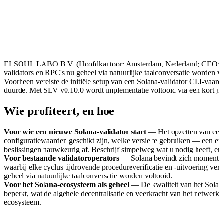
ELSOUL LABO B.V. (Hoofdkantoor: Amsterdam, Nederland; CEO: Fumi
validators en RPC's nu geheel via natuurlijke taalconversatie worden 
Voorheen vereiste de initiële setup van een Solana-validator CLI-va
duurde. Met SLV v0.10.0 wordt implementatie voltooid via een kort ge
Wie profiteert, en hoe
Voor wie een nieuwe Solana-validator start
— Het opzetten van een
configuratiewaarden geschikt zijn, welke versie te gebruiken — een e
beslissingen nauwkeurig af. Beschrijf simpelweg wat u nodig heeft, en
Voor bestaande validatoroperators
— Solana bevindt zich momenteel
waarbij elke cyclus tijdrovende procedureverificatie en -uitvoering v
geheel via natuurlijke taalconversatie worden voltooid.
Voor het Solana-ecosysteem als geheel
— De kwaliteit van het Solana
beperkt, wat de algehele decentralisatie en veerkracht van het netwer
ecosysteem.