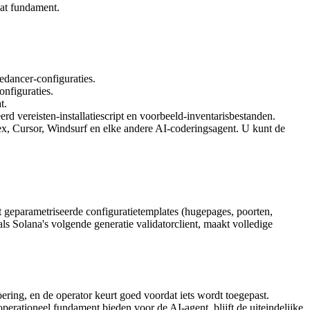
dat fundament.
edancer-configuraties.
nfiguraties.
t.
d vereisten-installatiescript en voorbeeld-inventarisbestanden.
, Cursor, Windsurf en elke andere AI-coderingsagent. U kunt de
met geparametriseerde configuratietemplates (hugepages, poorten,
als Solana's volgende generatie validatorclient, maakt volledige
ing, en de operator keurt goed voordat iets wordt toegepast.
erationeel fundament bieden voor de AI-agent, blijft de uiteindelijke