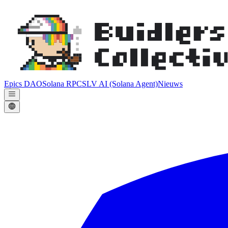
Epics DAO
Solana RPC
SLV AI (Solana Agent)
Nieuws