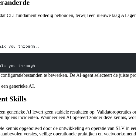
eranderde
dat CLI-fundament volledig behouden, terwijl een nieuwe laag AI-agents 
alk you through...
alk you through...
figuratiebestanden te bewerken. De AI-agent selecteert de juiste proce
n een generieke AI.
nt Skills
en generieke AI levert geen stabiele resultaten op. Validatoroperaties
gen tijdens incidenten. Wanneer een AI opereert zonder deze kennis, wo
nele kennis opgebouwd door de ontwikkeling en operatie van SLV in ee
anbevolen versies, veilige operationele praktijken en veelvoorkomend