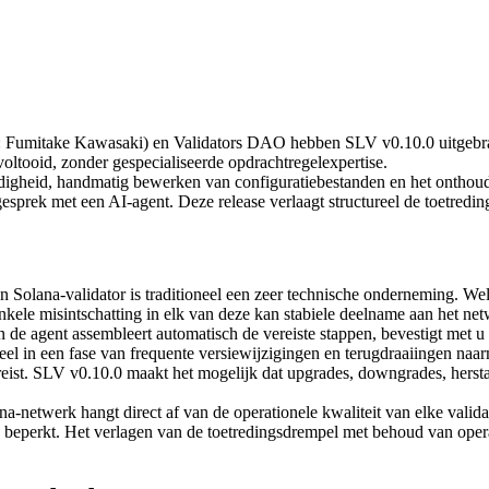
take Kawasaki) en Validators DAO hebben SLV v0.10.0 uitgebracht.
voltooid, zonder gespecialiseerde opdrachtregelexpertise.
ardigheid, handmatig bewerken van configuratiebestanden en het ontho
sprek met een AI-agent. Deze release verlaagt structureel de toetredi
 Solana-validator is traditioneel een zeer technische onderneming. We
nkele misintschatting in elk van deze kan stabiele deelname aan het n
 de agent assembleert automatisch de vereiste stappen, bevestigt met u e
 in een fase van frequente versiewijzigingen en terugdraaiingen naarma
ereist. SLV v0.10.0 maakt het mogelijk dat upgrades, downgrades, herst
-netwerk hangt direct af van de operationele kwaliteit van elke validat
k beperkt. Het verlagen van de toetredingsdrempel met behoud van operat