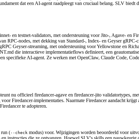
 fundament dat een AI-agent raadpleegt van cruciaal belang. SLV biedt 
et- en testnet-validators, met ondersteuning voor Jito-, Agave- en Fir
 van RPC-nodes, met dekking van Standard-, Index- en Geyser gRPC-co
gRPC Geyser-streaming, met ondersteuning voor Yellowstone en Richa
.md die interactieve implementatieflows definieert, een geautomatiseer
een specifieke AI-agent. Ze werken met OpenClaw, Claude Code, Codex
teunt nu officieel firedancer-agave en firedancer-jito validatortypes, 
ng voor Firedancer-implementaties. Naarmate Firedancer aandacht krijgt 
Firedancer te adopteren.
 run (
modus) voor. Wijzigingen worden beoordeeld voor uitvoer
--check
en instructies die ze ontvangen. Hoewel SLV's skills een nauwkeurig op