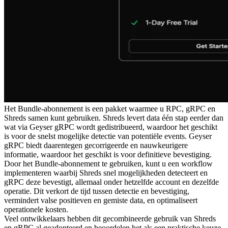
Het Bundle-abonnement is een pakket waarmee u RPC, gRPC en
Shreds samen kunt gebruiken. Shreds levert data één stap eerder dan
wat via Geyser gRPC wordt gedistribueerd, waardoor het geschikt
is voor de snelst mogelijke detectie van potentiële events. Geyser
gRPC biedt daarentegen gecorrigeerde en nauwkeurigere
informatie, waardoor het geschikt is voor definitieve bevestiging.
Door het Bundle-abonnement te gebruiken, kunt u een workflow
implementeren waarbij Shreds snel mogelijkheden detecteert en
gRPC deze bevestigt, allemaal onder hetzelfde account en dezelfde
operatie. Dit verkort de tijd tussen detectie en bevestiging,
vermindert valse positieven en gemiste data, en optimaliseert
operationele kosten.
Veel ontwikkelaars hebben dit gecombineerde gebruik van Shreds
en gRPC al geadopteerd en beoordelen het als een praktische keuze