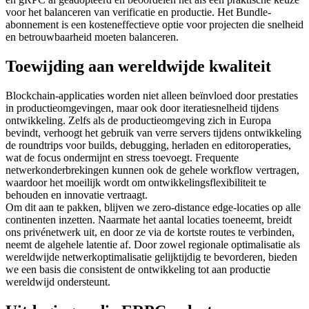
voor het balanceren van verificatie en productie. Het Bundle-
abonnement is een kosteneffectieve optie voor projecten die snelheid
en betrouwbaarheid moeten balanceren.
Toewijding aan wereldwijde kwaliteit
Blockchain-applicaties worden niet alleen beïnvloed door prestaties
in productieomgevingen, maar ook door iteratiesnelheid tijdens
ontwikkeling. Zelfs als de productieomgeving zich in Europa
bevindt, verhoogt het gebruik van verre servers tijdens ontwikkeling
de roundtrips voor builds, debugging, herladen en editoroperaties,
wat de focus ondermijnt en stress toevoegt. Frequente
netwerkonderbrekingen kunnen ook de gehele workflow vertragen,
waardoor het moeilijk wordt om ontwikkelingsflexibiliteit te
behouden en innovatie vertraagt.
Om dit aan te pakken, blijven we zero-distance edge-locaties op alle
continenten inzetten. Naarmate het aantal locaties toeneemt, breidt
ons privénetwerk uit, en door ze via de kortste routes te verbinden,
neemt de algehele latentie af. Door zowel regionale optimalisatie als
wereldwijde netwerkoptimalisatie gelijktijdig te bevorderen, bieden
we een basis die consistent de ontwikkeling tot aan productie
wereldwijd ondersteunt.