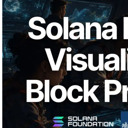
2026.05.24
Validators Solutions lanceert Solana
Block Analyzer — blockproductietijd per
slot en de toegewezen validator
gevisualiseerd
Lees dit artikel
Meer laden