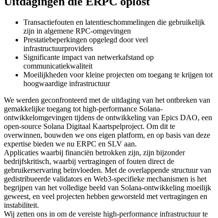
Uitdagingen die ERPC oplost
Transactiefouten en latentieschommelingen die gebruikelijk
zijn in algemene RPC-omgevingen
Prestatiebeperkingen opgelegd door veel
infrastructuurproviders
Significante impact van netwerkafstand op
communicatiekwaliteit
Moeilijkheden voor kleine projecten om toegang te krijgen tot
hoogwaardige infrastructuur
We werden geconfronteerd met de uitdaging van het ontbreken van
gemakkelijke toegang tot high-performance Solana-
ontwikkelomgevingen tijdens de ontwikkeling van Epics DAO, een
open-source Solana Digitaal Kaartspelproject. Om dit te
overwinnen, bouwden we ons eigen platform, en op basis van deze
expertise bieden we nu ERPC en SLV aan.
Applicaties waarbij financiën betrokken zijn, zijn bijzonder
bedrijfskritisch, waarbij vertragingen of fouten direct de
gebruikerservaring beïnvloeden. Met de overlappende structuur van
gedistribueerde validators en Web3-specifieke mechanismen is het
begrijpen van het volledige beeld van Solana-ontwikkeling moeilijk
geweest, en veel projecten hebben geworsteld met vertragingen en
instabiliteit.
Wij zetten ons in om de vereiste high-performance infrastructuur te