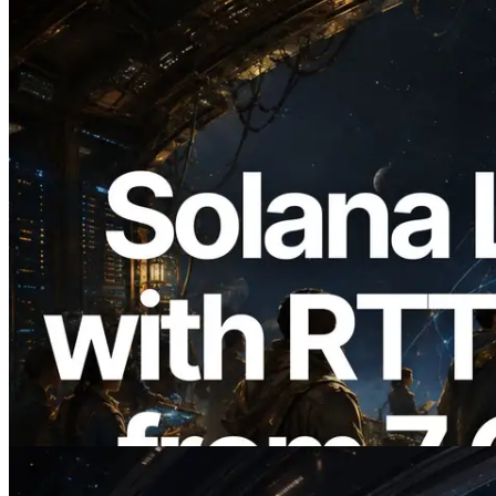
2026.08.05
ERPC Breidt Solana Leader Slot API Uit
met Pingmeting vanuit 7 Wereldwijde
Regio’s — Validators Information API
Ook Gelanceerd
Lees dit artikel