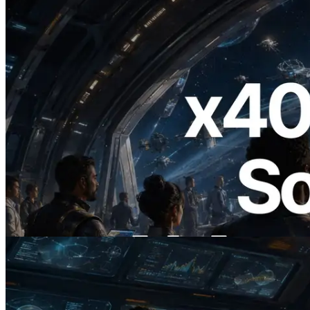
2026.07.04
ERPC Lanceert x402-Enabled Solana
RPC — Het Tijdperk Waarin AI Agents
On Demand Voor API's Betalen
Lees dit artikel