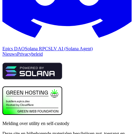
Epics DAO
Solana RPC
SLV AI (Solana Agent)
Nieuws
Privacybeleid
Melding over utility en self-custody
Deze site en bijbehorende materialen beschrijven nut, toegang en