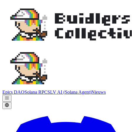
Epics DAO
Solana RPC
SLV AI (Solana Agent)
Nieuws