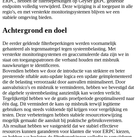
ERPC, hebben de filterbeperkingen op Geyser gRPC gedeelde
endpoints volledig verwijderd. Deze wijziging is al toegepast in alle
regio's, en met versterkte monitoringsystemen blijven we een
stabiele omgeving bieden.
Achtergrond en doel
De eerder geldende filterbeperkingen werden voornamelijk
gehanteerd als tegenmaatregel tegen systeembelasting. Met
versterkte monitoringsystemen en geaccumuleerde data zijn we in
staat om toegangspatronen die verband houden met misbruik
nauwkeuriger te identificeren.
Bovendien hebben we door de introductie van striktere en beter
presterende nftable auto-update logica een update geïmplementeerd
die de belasting veroorzaakt door aanvallen minimaliseert. Door
aanvalsrisico's en misbruik te verminderen, hebben we bevestigd dat
de algehele systeembelasting aanzienlijk kan worden verlicht.
Tegelijkertijd hebben we de gratis proefperiode geoptimaliseerd naar
één dag. Dit vermindert de kans op misbruik terwijl legitieme
gebruikers nog steeds voldoende tijd krijgen voor vergelijking en
testen. Deze verbeteringen hebben stabiele resourcetoewijzing
mogelijk gemaakt die aansluit bij praktische gebruiksvereisten.
Als resultaat hebben we vastgesteld dat we stabiel effectieve
resources kunnen garanderen voor klanten die voor ERPC kiezen,
en hebben we besloten de filterbeperkingen volledig te verwijderen.