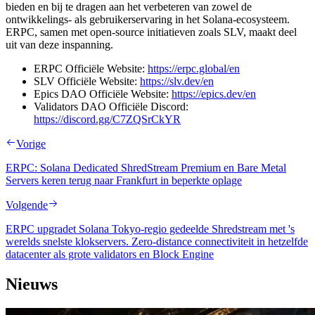
bieden en bij te dragen aan het verbeteren van zowel de
ontwikkelings- als gebruikerservaring in het Solana-ecosysteem.
ERPC, samen met open-source initiatieven zoals SLV, maakt deel
uit van deze inspanning.
ERPC Officiële Website:
https://erpc.global/en
SLV Officiële Website:
https://slv.dev/en
Epics DAO Officiële Website:
https://epics.dev/en
Validators DAO Officiële Discord:
https://discord.gg/C7ZQSrCkYR
Vorige
ERPC: Solana Dedicated ShredStream Premium en Bare Metal
Servers keren terug naar Frankfurt in beperkte oplage
Volgende
ERPC upgradet Solana Tokyo-regio gedeelde Shredstream met 's
werelds snelste klokservers. Zero-distance connectiviteit in hetzelfde
datacenter als grote validators en Block Engine
Nieuws