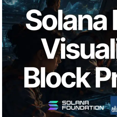
2026.05.24
Validators Solutions lanceert Solana
Block Analyzer — blockproductietijd per
slot en de toegewezen validator
gevisualiseerd
Lees dit artikel
Meer laden