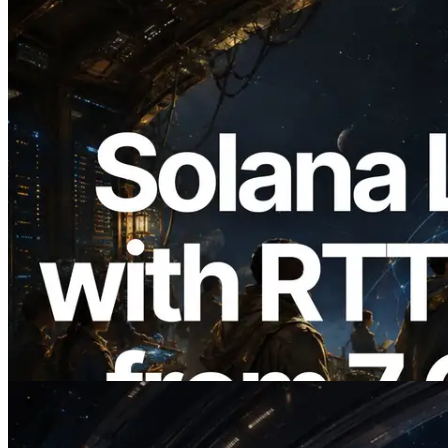
2026.08.05
ERPC Breidt Solana Leader Slot API Uit
met Pingmeting vanuit 7 Wereldwijde
Regio’s — Validators Information API
Ook Gelanceerd
Lees dit artikel