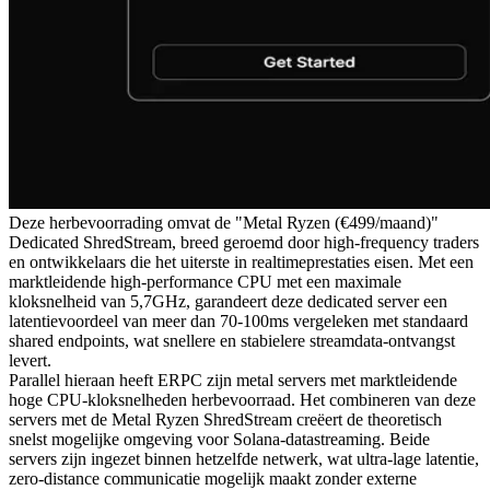
Deze herbevoorrading omvat de "Metal Ryzen (€499/maand)"
Dedicated ShredStream, breed geroemd door high-frequency traders
en ontwikkelaars die het uiterste in realtimeprestaties eisen. Met een
marktleidende high-performance CPU met een maximale
kloksnelheid van 5,7GHz, garandeert deze dedicated server een
latentievoordeel van meer dan 70-100ms vergeleken met standaard
shared endpoints, wat snellere en stabielere streamdata-ontvangst
levert.
Parallel hieraan heeft ERPC zijn metal servers met marktleidende
hoge CPU-kloksnelheden herbevoorraad. Het combineren van deze
servers met de Metal Ryzen ShredStream creëert de theoretisch
snelst mogelijke omgeving voor Solana-datastreaming. Beide
servers zijn ingezet binnen hetzelfde netwerk, wat ultra-lage latentie,
zero-distance communicatie mogelijk maakt zonder externe