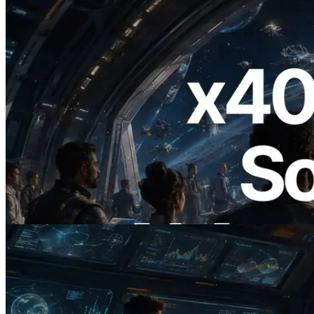
2026.07.04
ERPC Lanceert x402-Enabled Solana
RPC — Het Tijdperk Waarin AI Agents
On Demand Voor API's Betalen
Lees dit artikel