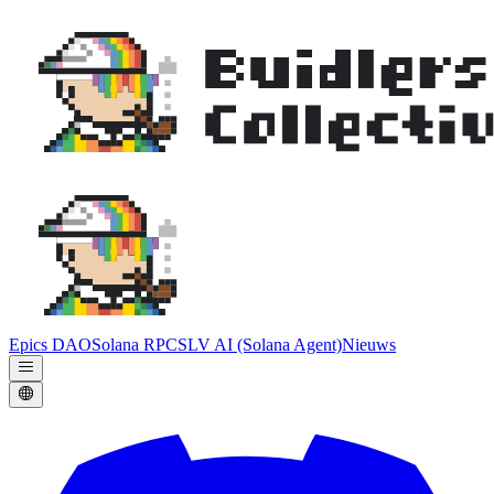
Epics DAO
Solana RPC
SLV AI (Solana Agent)
Nieuws