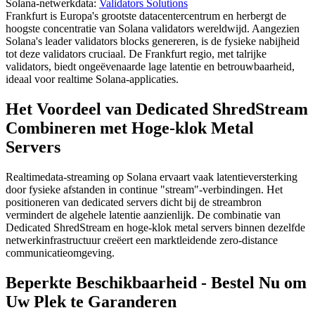
Solana-netwerkdata:
Validators Solutions
Frankfurt is Europa's grootste datacentercentrum en herbergt de
hoogste concentratie van Solana validators wereldwijd. Aangezien
Solana's leader validators blocks genereren, is de fysieke nabijheid
tot deze validators cruciaal. De Frankfurt regio, met talrijke
validators, biedt ongeëvenaarde lage latentie en betrouwbaarheid,
ideaal voor realtime Solana-applicaties.
Het Voordeel van Dedicated ShredStream
Combineren met Hoge-klok Metal
Servers
Realtimedata-streaming op Solana ervaart vaak latentieversterking
door fysieke afstanden in continue "stream"-verbindingen. Het
positioneren van dedicated servers dicht bij de streambron
vermindert de algehele latentie aanzienlijk. De combinatie van
Dedicated ShredStream en hoge-klok metal servers binnen dezelfde
netwerkinfrastructuur creëert een marktleidende zero-distance
communicatieomgeving.
Beperkte Beschikbaarheid - Bestel Nu om
Uw Plek te Garanderen