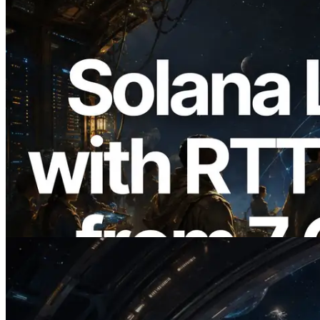
2026.08.05
ERPC Breidt Solana Leader Slot API Uit
met Pingmeting vanuit 7 Wereldwijde
Regio’s — Validators Information API
Ook Gelanceerd
Lees dit artikel