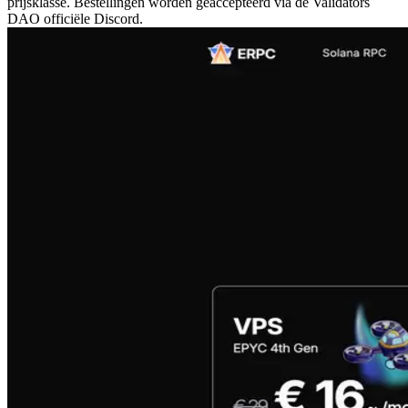
prijsklasse. Bestellingen worden geaccepteerd via de Validators
DAO officiële Discord.