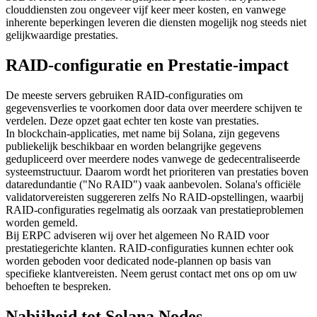
clouddiensten zou ongeveer vijf keer meer kosten, en vanwege
inherente beperkingen leveren die diensten mogelijk nog steeds niet
gelijkwaardige prestaties.
RAID-configuratie en Prestatie-impact
De meeste servers gebruiken RAID-configuraties om
gegevensverlies te voorkomen door data over meerdere schijven te
verdelen. Deze opzet gaat echter ten koste van prestaties.
In blockchain-applicaties, met name bij Solana, zijn gegevens
publiekelijk beschikbaar en worden belangrijke gegevens
gedupliceerd over meerdere nodes vanwege de gedecentraliseerde
systeemstructuur. Daarom wordt het prioriteren van prestaties boven
dataredundantie ("No RAID") vaak aanbevolen. Solana's officiële
validatorvereisten suggereren zelfs No RAID-opstellingen, waarbij
RAID-configuraties regelmatig als oorzaak van prestatieproblemen
worden gemeld.
Bij ERPC adviseren wij over het algemeen No RAID voor
prestatiegerichte klanten. RAID-configuraties kunnen echter ook
worden geboden voor dedicated node-plannen op basis van
specifieke klantvereisten. Neem gerust contact met ons op om uw
behoeften te bespreken.
Nabijheid tot Solana Nodes