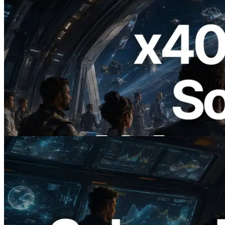
2026.07.04
ERPC Lanceert x402-Enabled Solana
RPC — Het Tijdperk Waarin AI Agents
On Demand Voor API's Betalen
Lees dit artikel