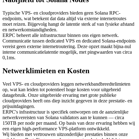
Typische VPS- en cloudproviders bieden geen Solana RPC-
endpoints, wat betekent dat data altijd via externe internetroutes
moet reizen. Bijgevolg hangt de latentie sterk af van fysieke afstand
en netwerkomstandigheden.
ERPC beheert alle infrastructuur binnen ons eigen netwerk.
Communicatie tussen dedicated VPS en dedicated Solana-endpoints
vereist geen externe internetroutering. Deze opzet maakt bijna-nul
interne communicatielatentie mogelijk, met pingwaarden van circa
0,1ms.
Netwerklimieten en Kosten
Veel VPS- en cloudproviders leggen netwerkbandbreedtelimieten
op, wat kan leiden tot potentieel hoge kosten voor uitgebreid
datagebruik. Onze uitgebreide ervaring met grote publieke
cloudproviders heeft ons diep inzicht gegeven in deze prestatie- en
prijsuitdagingen.
ERPC's infrastructuur is specifiek ontworpen om de aanzienlijke
netwerkvereisten van Solana validators aan te kunnen — circa
150TB per node per maand. Op basis van deze ervaring hebben wij
een eigen high-performance VPS-platform ontwikkeld.
Wij bieden met vertrouwen uitzonderlijke prestaties binnen onze