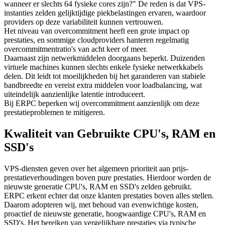
wanneer er slechts 64 fysieke cores zijn?" De reden is dat VPS-
instanties zelden gelijktijdige piekbelastingen ervaren, waardoor
providers op deze variabiliteit kunnen vertrouwen.
Het niveau van overcommitment heeft een grote impact op
prestaties, en sommige cloudproviders hanteren regelmatig
overcommitmentratio's van acht keer of meer.
Daarnaast zijn netwerkmiddelen doorgaans beperkt. Duizenden
virtuele machines kunnen slechts enkele fysieke netwerkkabels
delen. Dit leidt tot moeilijkheden bij het garanderen van stabiele
bandbreedte en vereist extra middelen voor loadbalancing, wat
uiteindelijk aanzienlijke latentie introduceert.
Bij ERPC beperken wij overcommitment aanzienlijk om deze
prestatieproblemen te mitigeren.
Kwaliteit van Gebruikte CPU's, RAM en
SSD's
VPS-diensten geven over het algemeen prioriteit aan prijs-
prestatieverhoudingen boven pure prestaties. Hierdoor worden de
nieuwste generatie CPU's, RAM en SSD's zelden gebruikt.
ERPC erkent echter dat onze klanten prestaties boven alles stellen.
Daarom adopteren wij, met behoud van evenwichtige kosten,
proactief de nieuwste generatie, hoogwaardige CPU's, RAM en
SSD's. Het bereiken van vergelijkbare prestaties via typische