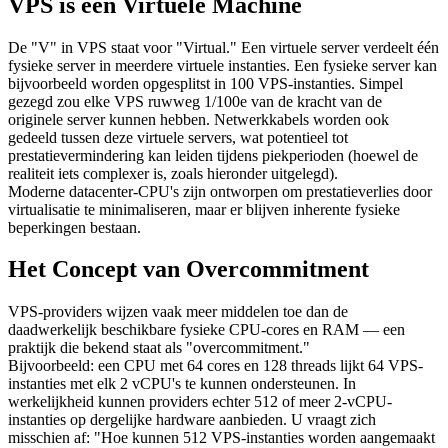
VPS is een Virtuele Machine
De "V" in VPS staat voor "Virtual." Een virtuele server verdeelt één
fysieke server in meerdere virtuele instanties. Een fysieke server kan
bijvoorbeeld worden opgesplitst in 100 VPS-instanties. Simpel
gezegd zou elke VPS ruwweg 1/100e van de kracht van de
originele server kunnen hebben. Netwerkkabels worden ook
gedeeld tussen deze virtuele servers, wat potentieel tot
prestatievermindering kan leiden tijdens piekperioden (hoewel de
realiteit iets complexer is, zoals hieronder uitgelegd).
Moderne datacenter-CPU's zijn ontworpen om prestatieverlies door
virtualisatie te minimaliseren, maar er blijven inherente fysieke
beperkingen bestaan.
Het Concept van Overcommitment
VPS-providers wijzen vaak meer middelen toe dan de
daadwerkelijk beschikbare fysieke CPU-cores en RAM — een
praktijk die bekend staat als "overcommitment."
Bijvoorbeeld: een CPU met 64 cores en 128 threads lijkt 64 VPS-
instanties met elk 2 vCPU's te kunnen ondersteunen. In
werkelijkheid kunnen providers echter 512 of meer 2-vCPU-
instanties op dergelijke hardware aanbieden. U vraagt zich
misschien af: "Hoe kunnen 512 VPS-instanties worden aangemaakt