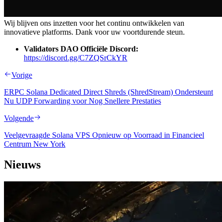
Wij blijven ons inzetten voor het continu ontwikkelen van
innovatieve platforms. Dank voor uw voortdurende steun.
Validators DAO Officiële Discord:
https://discord.gg/C7ZQSrCkYR
Vorige
ERPC Solana Dedicated Direct Shreds (ShredStream) Ondersteunt
Nu UDP Forwarding voor Nog Snellere Prestaties
Volgende
Veelgevraagde Solana VPS Opnieuw op Voorraad in Financieel
Centrum New York
Nieuws