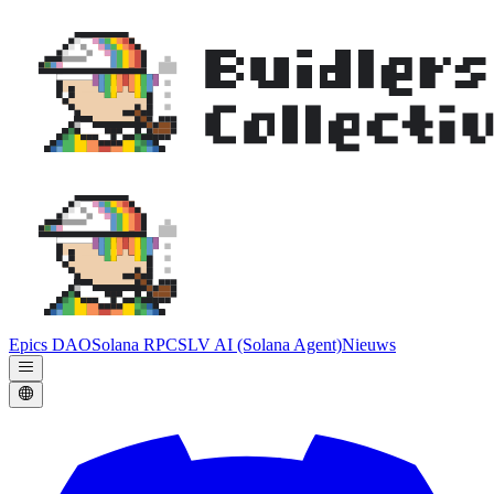
Epics DAO
Solana RPC
SLV AI (Solana Agent)
Nieuws