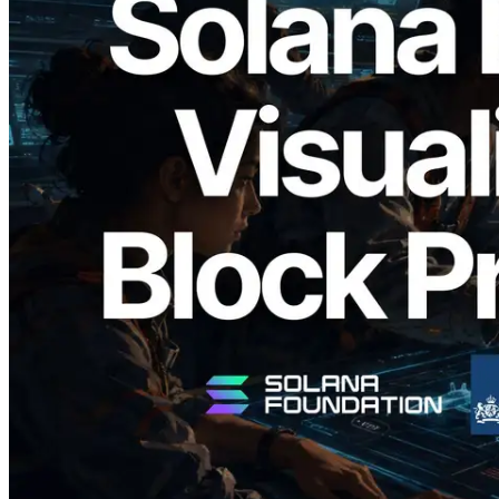
2026.05.24
Validators Solutions lanceert Solana
Block Analyzer — blockproductietijd per
slot en de toegewezen validator
gevisualiseerd
Lees dit artikel
Meer laden