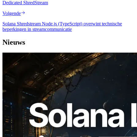
Dedicated ShredStream
Volgende
Solana Shredstream Node.js (TypeScript) overwint technische
beperkingen in streamcommunicatie
Nieuws
2026.08.05