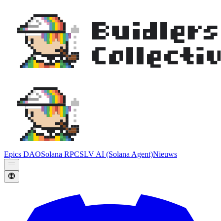
Epics DAO
Solana RPC
SLV AI (Solana Agent)
Nieuws