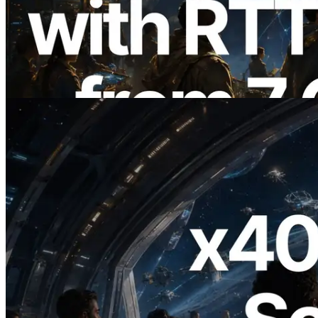
ERPC Breidt Solana Leader Slot API Uit
met Pingmeting vanuit 7 Wereldwijde
Regio’s — Validators Information API
Ook Gelanceerd
Lees dit artikel
2026.07.04
ERPC Lanceert x402-Enabled Solana
RPC — Het Tijdperk Waarin AI Agents