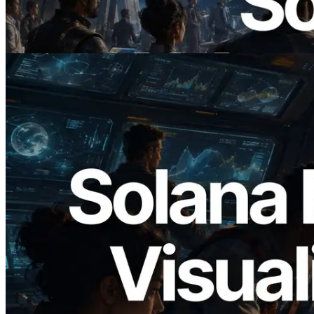
On Demand Voor API's Betalen
Lees dit artikel
2026.05.24
Validators Solutions lanceert Solana
Block Analyzer — blockproductietijd per
slot en de toegewezen validator
gevisualiseerd