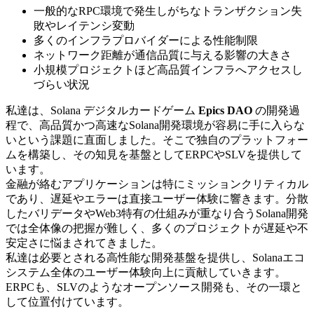
一般的なRPC環境で発生しがちなトランザクション失
敗やレイテンシ変動
多くのインフラプロバイダーによる性能制限
ネットワーク距離が通信品質に与える影響の大きさ
小規模プロジェクトほど高品質インフラへアクセスし
づらい状況
私達は、Solana デジタルカードゲーム
Epics DAO
の開発過
程で、高品質かつ高速なSolana開発環境が容易に手に入らな
いという課題に直面しました。そこで独自のプラットフォー
ムを構築し、その知見を基盤としてERPCやSLVを提供して
います。
金融が絡むアプリケーションは特にミッションクリティカル
であり、遅延やエラーは直接ユーザー体験に響きます。分散
したバリデータやWeb3特有の仕組みが重なり合うSolana開発
では全体像の把握が難しく、多くのプロジェクトが遅延や不
安定さに悩まされてきました。
私達は必要とされる高性能な開発基盤を提供し、Solanaエコ
システム全体のユーザー体験向上に貢献していきます。
ERPCも、SLVのようなオープンソース開発も、その一環と
して位置付けています。