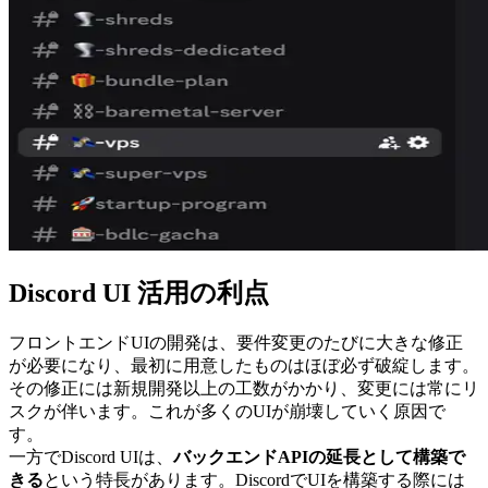
Discord UI 活用の利点
フロントエンドUIの開発は、要件変更のたびに大きな修正
が必要になり、最初に用意したものはほぼ必ず破綻します。
その修正には新規開発以上の工数がかかり、変更には常にリ
スクが伴います。これが多くのUIが崩壊していく原因で
す。
一方でDiscord UIは、
バックエンドAPIの延長として構築で
きる
という特長があります。DiscordでUIを構築する際には