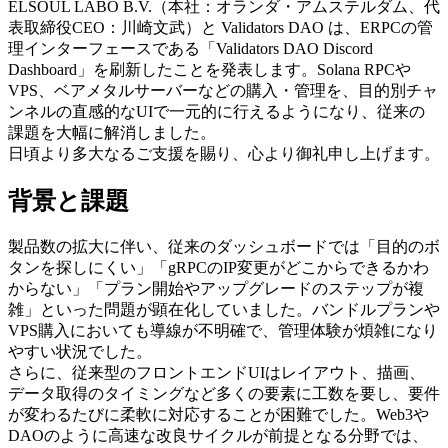
ELSOUL LABO B.V.（本社：オランダ・アムステルダム、代
表取締役CEO：川崎文武）と Validators DAO は、ERPCの管
理インターフェースである「Validators DAO Discord
Dashboard」を刷新したことを発表します。Solana RPCや
VPS、ベアメタルサーバーなどの購入・管理を、目的別チャ
ンネルの直感的なUIで一元的に行えるようになり、従来の
課題を大幅に解消しました。
日頃より多大なるご支援を賜り、心より御礼申し上げます。
背景と課題
製品数の拡大に伴い、従来のダッシュボードでは「目的のボ
タンを探しにくい」「gRPCのIP変更がどこからできるかわ
からない」「プラン開始やアップグレードのステップが複
雑」といった問題が顕在化していました。バンドルプランや
VPS購入においても導線が不明確で、管理体験が煩雑になり
やすい状況でした。
さらに、従来型のフロントエンドUIはレイアウト、描画、
データ取得のタイミングなど多くの要素に工数を要し、要件
が変わるたびに柔軟に対応することが困難でした。Web3や
DAOのように高速な改良サイクルが前提となる分野では、