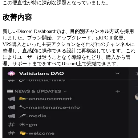
この硬直性が特に深刻な課題となっていました。
改善内容
新しいDiscord Dashboardでは、
目的別チャンネル方式
を採用
しました。プラン開始、アップグレード、gRPC IP変更、
VPS購入といった主要アクションをそれぞれのチャンネルに
整理し、直感的に操作できる設計に再構築しています。これ
によりユーザーは迷うことなく導線をたどり、購入から管
理、サポートまでをすべてDiscord上で完結できます。