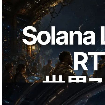
2026.08.05
ERPC、Solana Leader Slot APIを世界7
リージョンのping計測に拡張—
Validators Information APIも公開
この記事を読む