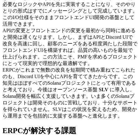
必要なロジックやAPIを先に実装することになり、そのやり
とりの形式はすでにメッセージングとして完成しています。
このI/O仕様をそのままフロントエンドUI開発の基盤として
活用できます。
APIの変更とフロントエンドの変更を最初から同時に進める
と開発は遅くなります。しかし、まずはAPIとDiscord UIで
改良を高速に回し、顧客のニーズをある程度満たした段階で
フロントエンドUIを構築すれば、品質の高いものを最短で
仕上げられます。この方法こそ、PMFを求めるプロジェクト
にとって現実的で理想的な最適解です。
ERPCがこれまで無数の改良を短期間で積み重ねてこられた
のも、Discord UIを中心にAPIを育ててきたからです。この
知見はほぼすべてのSolanaプロジェクトにとって有用である
と考えており、今後はオープンソース基盤
SLV
に導入し、
Solana開発を幅広く支援していきます。いま多くのSolanaプ
ロジェクトは開発そのものに苦戦しており、十分なサポート
を得られていません。SLVはこの状況を変えるため、開発か
ら運用までを包括的に支援する基盤へと進化します。
ERPCが解決する課題