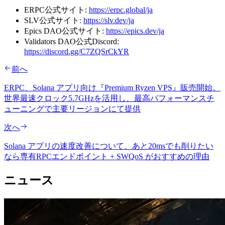
ERPC公式サイト:
https://erpc.global/ja
SLV公式サイト:
https://slv.dev/ja
Epics DAO公式サイト:
https://epics.dev/ja
Validators DAO公式Discord:
https://discord.gg/C7ZQSrCkYR
前へ
ERPC、Solana アプリ向け『Premium Ryzen VPS』販売開始。
世界最速クロック5.7GHzを活用し、最高パフォーマンスチ
ューニングで主要リージョンにて提供
次へ
Solana アプリの速度改善について、あと20msでも削りたい
なら専有RPCエンドポイント + SWQoS がおすすめの理由
ニュース