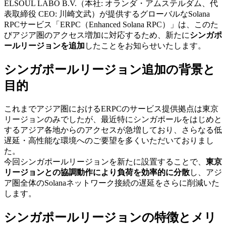
ELSOUL LABO B.V.（本社: オランダ・アムステルダム、代
表取締役 CEO: 川崎文武）が提供するグローバルなSolana
RPCサービス「ERPC（Enhanced Solana RPC）」は、このた
びアジア圏のアクセス増加に対応するため、新たに
シンガポ
ールリージョンを追加
したことをお知らせいたします。
シンガポールリージョン追加の背景と
目的
これまでアジア圏におけるERPCのサービス提供拠点は東京
リージョンのみでしたが、最近特にシンガポールをはじめと
するアジア各地からのアクセスが急増しており、さらなる低
遅延・高性能な環境へのご要望を多くいただいておりまし
た。
今回シンガポールリージョンを新たに設置することで、
東京
リージョンとの協調動作により負荷を効率的に分散
し、アジ
ア圏全体のSolanaネットワーク接続の遅延をさらに削減いた
します。
シンガポールリージョンの特徴とメリ