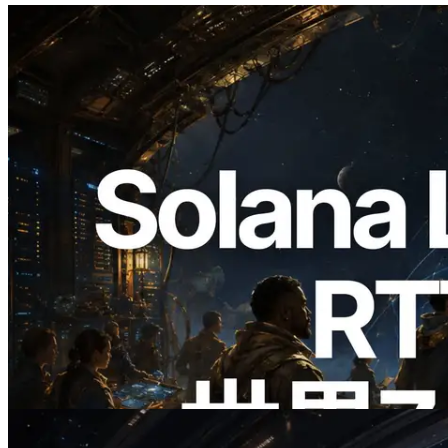
2026.08.05
ERPC、Solana Leader Slot APIを世界7
リージョンのping計測に拡張—
Validators Information APIも公開
この記事を読む