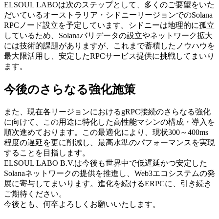
ELSOUL LABOは次のステップとして、多くのご要望をいた
だいているオーストラリア・シドニーリージョンでのSolana
RPCノード設立を予定しています。シドニーは地理的に孤立
しているため、Solanaバリデータの設立やネットワーク拡大
には技術的課題がありますが、これまで蓄積したノウハウを
最大限活用し、安定したRPCサービス提供に挑戦してまいり
ます。
今後のさらなる強化施策
また、現在各リージョンにおけるgRPC接続のさらなる強化
に向けて、この用途に特化した高性能マシンの構成・導入を
順次進めております。この最適化により、現状300～400ms
程度の遅延を更に削減し、最高水準のパフォーマンスを実現
することを目指します。
ELSOUL LABO B.V.は今後も世界中で低遅延かつ安定した
Solanaネットワークの提供を推進し、Web3エコシステムの発
展に寄与してまいります。進化を続けるERPCに、引き続き
ご期待ください。
今後とも、何卒よろしくお願いいたします。