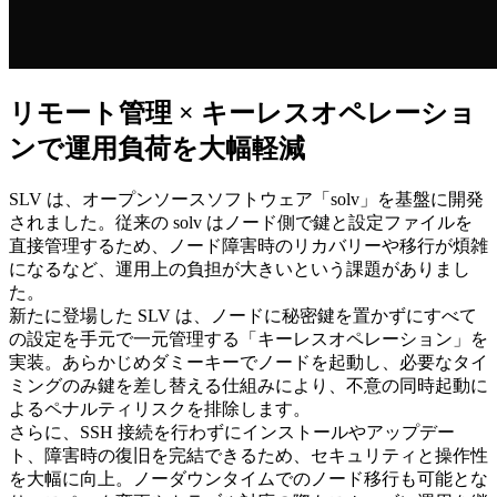
リモート管理 × キーレスオペレーショ
ンで運用負荷を大幅軽減
SLV は、オープンソースソフトウェア「solv」を基盤に開発
されました。従来の solv はノード側で鍵と設定ファイルを
直接管理するため、ノード障害時のリカバリーや移行が煩雑
になるなど、運用上の負担が大きいという課題がありまし
た。
新たに登場した SLV は、ノードに秘密鍵を置かずにすべて
の設定を手元で一元管理する「キーレスオペレーション」を
実装。あらかじめダミーキーでノードを起動し、必要なタイ
ミングのみ鍵を差し替える仕組みにより、不意の同時起動に
よるペナルティリスクを排除します。
さらに、SSH 接続を行わずにインストールやアップデー
ト、障害時の復旧を完結できるため、セキュリティと操作性
を大幅に向上。ノーダウンタイムでのノード移行も可能とな