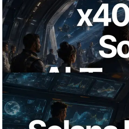
2026.07.04
ERPC、x402 決済対応の Solana RPC を
公開 — AI エージェントが必要な API
にその場で支払う時代の幕開け
この記事を読む