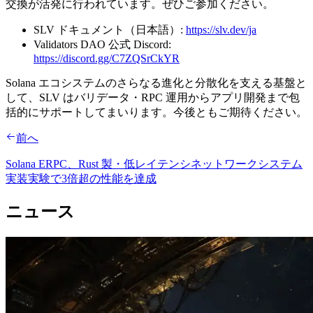
交換が活発に行われています。ぜひご参加ください。
SLV ドキュメント（日本語）:
https://slv.dev/ja
Validators DAO 公式 Discord:
https://discord.gg/C7ZQSrCkYR
Solana エコシステムのさらなる進化と分散化を支える基盤と
して、SLV はバリデータ・RPC 運用からアプリ開発まで包
括的にサポートしてまいります。今後ともご期待ください。
前へ
Solana ERPC、Rust 製・低レイテンシネットワークシステム
実装実験で3倍超の性能を達成
ニュース