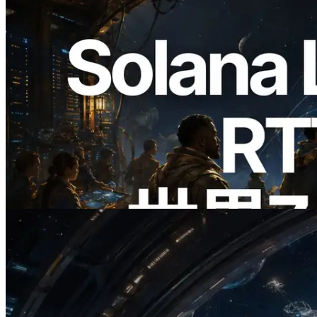
2026.08.05
ERPC、Solana Leader Slot APIを世界7
リージョンのping計測に拡張—
Validators Information APIも公開
この記事を読む