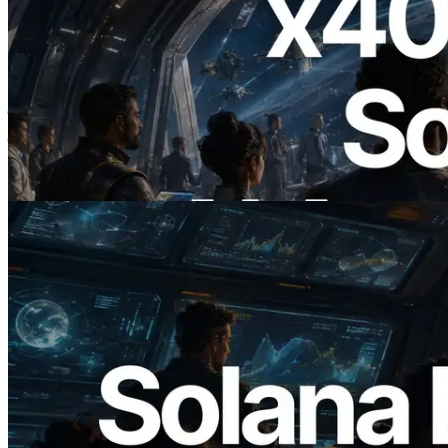
2026.07.04
ERPC ने x402 समर्थित Solana RPC लॉन्च
किया — AI एजेंट अब जरूरत के API के लिए ऑन-
डिमांड भुगतान कर सकते हैं
यह लेख पढ़ें
2026.05.24