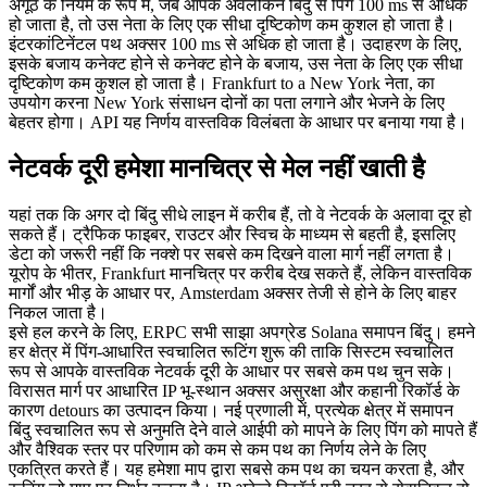
अंगूठे के नियम के रूप में, जब आपके अवलोकन बिंदु से पिंग 100 ms से अधिक
हो जाता है, तो उस नेता के लिए एक सीधा दृष्टिकोण कम कुशल हो जाता है।
इंटरकांटिनेंटल पथ अक्सर 100 ms से अधिक हो जाता है। उदाहरण के लिए,
इसके बजाय कनेक्ट होने से कनेक्ट होने के बजाय, उस नेता के लिए एक सीधा
दृष्टिकोण कम कुशल हो जाता है। Frankfurt to a New York नेता, का
उपयोग करना New York संसाधन दोनों का पता लगाने और भेजने के लिए
बेहतर होगा। API यह निर्णय वास्तविक विलंबता के आधार पर बनाया गया है।
नेटवर्क दूरी हमेशा मानचित्र से मेल नहीं खाती है
यहां तक कि अगर दो बिंदु सीधे लाइन में करीब हैं, तो वे नेटवर्क के अलावा दूर हो
सकते हैं। ट्रैफिक फाइबर, राउटर और स्विच के माध्यम से बहती है, इसलिए
डेटा को जरूरी नहीं कि नक्शे पर सबसे कम दिखने वाला मार्ग नहीं लगता है।
यूरोप के भीतर, Frankfurt मानचित्र पर करीब देख सकते हैं, लेकिन वास्तविक
मार्गों और भीड़ के आधार पर, Amsterdam अक्सर तेजी से होने के लिए बाहर
निकल जाता है।
इसे हल करने के लिए, ERPC सभी साझा अपग्रेड Solana समापन बिंदु। हमने
हर क्षेत्र में पिंग-आधारित स्वचालित रूटिंग शुरू की ताकि सिस्टम स्वचालित
रूप से आपके वास्तविक नेटवर्क दूरी के आधार पर सबसे कम पथ चुन सके।
विरासत मार्ग पर आधारित IP भू-स्थान अक्सर असुरक्षा और कहानी रिकॉर्ड के
कारण detours का उत्पादन किया। नई प्रणाली में, प्रत्येक क्षेत्र में समापन
बिंदु स्वचालित रूप से अनुमति देने वाले आईपी को मापने के लिए पिंग को मापते हैं
और वैश्विक स्तर पर परिणाम को कम से कम पथ का निर्णय लेने के लिए
एकत्रित करते हैं। यह हमेशा माप द्वारा सबसे कम पथ का चयन करता है, और