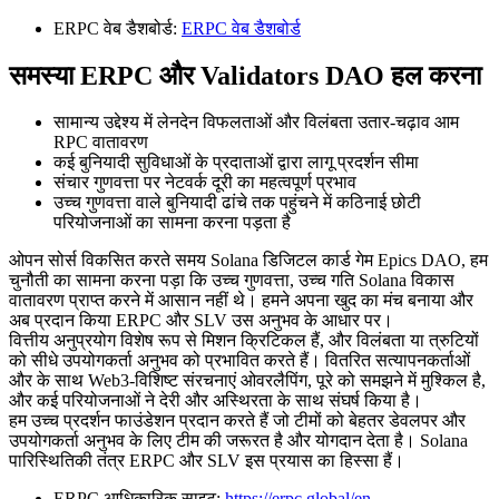
ERPC वेब डैशबोर्ड:
ERPC वेब डैशबोर्ड
समस्या ERPC और Validators DAO हल करना
सामान्य उद्देश्य में लेनदेन विफलताओं और विलंबता उतार-चढ़ाव आम
RPC वातावरण
कई बुनियादी सुविधाओं के प्रदाताओं द्वारा लागू प्रदर्शन सीमा
संचार गुणवत्ता पर नेटवर्क दूरी का महत्वपूर्ण प्रभाव
उच्च गुणवत्ता वाले बुनियादी ढांचे तक पहुंचने में कठिनाई छोटी
परियोजनाओं का सामना करना पड़ता है
ओपन सोर्स विकसित करते समय Solana डिजिटल कार्ड गेम Epics DAO, हम
चुनौती का सामना करना पड़ा कि उच्च गुणवत्ता, उच्च गति Solana विकास
वातावरण प्राप्त करने में आसान नहीं थे। हमने अपना खुद का मंच बनाया और
अब प्रदान किया ERPC और SLV उस अनुभव के आधार पर।
वित्तीय अनुप्रयोग विशेष रूप से मिशन क्रिटिकल हैं, और विलंबता या त्रुटियों
को सीधे उपयोगकर्ता अनुभव को प्रभावित करते हैं। वितरित सत्यापनकर्ताओं
और के साथ Web3-विशिष्ट संरचनाएं ओवरलैपिंग, पूरे को समझने में मुश्किल है,
और कई परियोजनाओं ने देरी और अस्थिरता के साथ संघर्ष किया है।
हम उच्च प्रदर्शन फाउंडेशन प्रदान करते हैं जो टीमों को बेहतर डेवलपर और
उपयोगकर्ता अनुभव के लिए टीम की जरूरत है और योगदान देता है। Solana
पारिस्थितिकी तंत्र ERPC और SLV इस प्रयास का हिस्सा हैं।
ERPC आधिकारिक साइट:
https://erpc.global/en