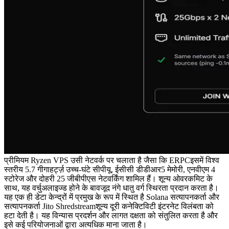
प्रीमियम Ryzen VPS उसी नेटवर्क पर चलाता है जैसा कि ERPCइसमें विश्व
स्तरीय 5.7 गीगाहर्ट्ज़ उच्च-घंटे सीपीयू, ईसीसी डीडीआर5 मेमोरी, एनवीएम 4
स्टोरेज और दोहरी 25 जीबीपीएस नेटवर्किंग शामिल हैं। शून्य ओवरकमिट के
साथ, यह वर्चुअलाइज्ड होने के बावजूद नंगे धातु वर्ग स्थिरता प्रदान करता है।
यह एक ही डेटा केन्द्रों में प्रमुख के रूप में स्थित है Solana सत्यापनकर्ता और
सत्यापनकर्ता Jito Shredstreamशून्य दूरी कनेक्टिविटी इंटरनेट विलंबता को
हटा देती है। यह विन्यास प्रदर्शन और लागत दक्षता को संतुलित करता है और
इसे कई परियोजनाओं द्वारा अत्यधिक माना जाता है।