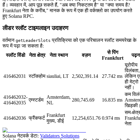
हैं। व्यवहार में, आप पूछ सकते हैं, "अब क्या निकटतम है" या "क्या समय है?
Frankfurt नेता के करीब," मानक के रूप में एक ही वर्कफ़्लो का उपयोग करते
हुए Solana RPC.
लीडर स्लॉट टाइमलाइन उदाहरण
वर्तमान
प्रतिक्रिया को एक परिचालन स्लॉट समयरेखा के
getLeaderSlots
रूप में पढ़ा जा सकता है:
से पिंग
स्लॉट विंडो
नेता क्षेत्र
नेता स्थान
वज़न
पढ़न
Frankfurt
यूरोपीय
विलंबता,
416462031
स्टॉकहोम
siauliai, LT
2,502,391.14
27.742 ms
लेकिन 
ही मेट्रो
नहीं।
कम विलं
416462032-
Amsterdam,
एम्स्टर्डम
280,745.69
16.835 ms
Amster
416462035
NL
खिड़की
सम-क्षेत्
Frankfurt
416462036
फ्रैंकफर्ट
12,254,651.76
0.974 ms
Frankfu
मुख्य, डीई
नेता
Solana नेटवर्क डेटा:
Validators Solutions