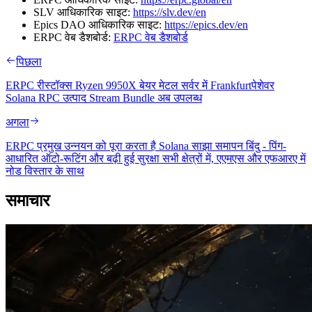
SLV आधिकारिक साइट:
https://slv.dev/en
Epics DAO आधिकारिक साइट:
https://epics.dev/en
ERPC वेब डैशबोर्ड:
ERPC वेब डैशबोर्ड
पिछला
ERPC रीस्टॉक्स Ryzen 9950X बेयर मेटल सर्वर में Frankfurtपेशेवर
Solana RPC उत्पाद Stream Bundle अब उपलब्ध
अगला
ERPC प्रमुख उन्नयन को पूरा करता है Solana साझा समापन बिंदु - पिंग-
आधारित ऑटो-रूटिंग और बढ़ी हुई सुरक्षा सभी क्षेत्रों में, एएमएस और एफआरए में
नोड विस्तार के साथ
समाचार