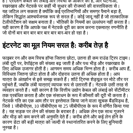
है। प्रदर्शन केबल की लंबाई और स्विचों के आकार का है, और घटनाओं,
रखरखाव और नेटवर्क पर कहीं भी सुधार की रोजमर्रा की वास्तविकता से।
यह जटिल लग सकता है क्योंकि कई प्रतिभागियों और समग्र पैमाने बड़ा है,
लेकिन सिद्धांत आश्चर्यजनक रूप से सरल हैं। कोई जादू नहीं है जो तात्कालिक
टेलीपोर्टेशन को सक्षम बनाता है। भौतिकी के नियमों का उल्लंघन नहीं करता है।
यही कारण है कि आपके पक्ष में नेटवर्क दूरी का काम करना एकमात्र रणनीति है
जो दोनों बार बार बार बार बार बार बार-बार हो रहा है।
इंटरनेट का मूल नियम सरल है: करीब तेज़ है
फाइबर रन और कम स्विच हॉप्स जितना छोटा, उतना ही कम राउंड ट्रिप टाइम।
लंबी दूरी पर, वेपॉइंट्स की संख्या बढ़ जाती है और पथ भीड़ और रखरखाव के
लिए अधिक उजागर होती है। आगमन समय अधिक भिन्न होता है। करीब आप हैं,
विविधता जितना छोटा होता है और दोहराव उतना ही अधिक होता है। आप
यात्रा के अंतर्ज्ञान से इसे समझ सकते हैं। शॉर्ट ट्रिप्स शेड्यूल पर मोटे तौर पर
पहुंचते हैं, जबकि लंबी यात्राएं व्यापक रूप से उतारती हैं। नेटवर्क उसी तरह से
व्यवहार करते हैं। यही कारण है कि वित्तीय उद्योग केबल की लंबाई को सेंटीमीटर
तक प्रबंधित करता है और एक संसाधन के रूप में कीमतों की दूरी भी करता है।
नेटवर्क गति का एक आम तौर पर इस्तेमाल किया जाने वाला सूचक बैंडविड्थ है,
जिसे 1 जीबीपीएस, 10 जीबीपीएस या 25 जीबीपीएस के रूप में वर्णित किया गया
है। यह सड़क पर लेन की संख्या के बराबर है। अधिक लेन एक साथ गुजरने
और भीड़ को कम करने की अनुमति देते हैं। करीब होने और कई लेन होने के
कारण डेटा की बड़ी मात्रा को जल्दी से स्थानांतरित करने के लिए बुनियादी
नुस्खा है।