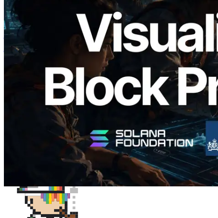
Validators Solutions ने Solana Block
Analyzer लॉन्च किया — प्रति-slot ब्लॉक
उत्पादन समय और नियुक्त वैलिडेटर का
विज़ुअलाइज़ेशन
यह लेख पढ़ें
और लोड करें