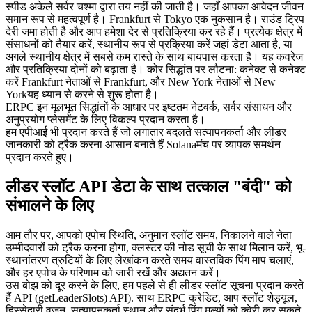
स्पीड अकेले सर्वर चश्मा द्वारा तय नहीं की जाती है। जहाँ आपका आवेदन जीवन
समान रूप से महत्वपूर्ण है। Frankfurt से Tokyo एक नुकसान है। राउंड ट्रिप
देरी जमा होती है और आप हमेशा देर से प्रतिक्रिया कर रहे हैं। प्रत्येक क्षेत्र में
संसाधनों को तैयार करें, स्थानीय रूप से प्रक्रिया करें जहां डेटा आता है, या
अगले स्थानीय क्षेत्र में सबसे कम रास्ते के साथ बायपास करता है। यह कवरेज
और प्रतिक्रिया दोनों को बढ़ाता है। कोर सिद्धांत पर लौटना: कनेक्ट से कनेक्ट
करें Frankfurt नेताओं से Frankfurt, और New York नेताओं से New
Yorkयह ध्यान से करने से शुरू होता है।
ERPC इन मूलभूत सिद्धांतों के आधार पर इष्टतम नेटवर्क, सर्वर संसाधन और
अनुप्रयोग प्लेसमेंट के लिए विकल्प प्रदान करता है।
हम एपीआई भी प्रदान करते हैं जो लगातार बदलते सत्यापनकर्ता और लीडर
जानकारी को ट्रैक करना आसान बनाते हैं Solanaमंच पर व्यापक समर्थन
प्रदान करते हुए।
लीडर स्लॉट API डेटा के साथ तत्काल "बंदी" को
संभालने के लिए
आम तौर पर, आपको एपोच स्थिति, अनुमान स्लॉट समय, निकालने वाले नेता
उम्मीदवारों को ट्रैक करना होगा, क्लस्टर की नोड सूची के साथ मिलान करें, भू-
स्थानांतरण त्रुटियों के लिए लेखांकन करते समय वास्तविक पिंग माप चलाएं,
और हर एपोच के परिणाम को जारी रखें और अद्यतन करें।
उस बोझ को दूर करने के लिए, हम पहले से ही लीडर स्लॉट सूचना प्रदान करते
हैं API (getLeaderSlots) API). साथ ERPC क्रेडिट, आप स्लॉट शेड्यूल,
हिस्सेदारी वजन, सत्यापनकर्ता स्थान और संदर्भ पिंग मूल्यों को क्वेरी कर सकते