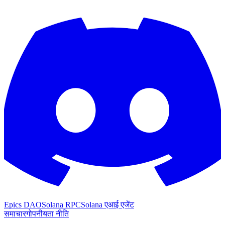
Epics DAO
Solana RPC
Solana एआई एजेंट
समाचार
गोपनीयता नीति