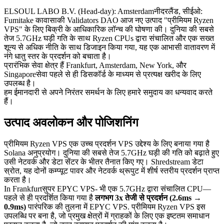
ELSOUL LABO B.V. (Head-day): Amsterdamनीदरलैंड, सीईओ:
Fumitake कावासाकी Validators DAO आज नए उत्पाद "प्रीमियम Ryzen
VPS" के लिए बिक्री के आधिकारिक लॉन्च की घोषणा की। दुनिया की सबसे
तेज 5.7GHz घड़ी गति के साथ Ryzen CPUs द्वारा संचालित और एक सख्त
शून्य से अधिक नीति के साथ डिजाइन किया गया, यह एक आभासी वातावरण में
नंगे धातु स्तर के प्रदर्शन को बचाता है।
प्रारंभिक सेवा क्षेत्र हैं Frankfurt, Amsterdam, New York, और
Singaporeसेवा पहले से ही डिसकॉर्ड के माध्यम से प्रत्यक्ष खरीद के लिए
उपलब्ध है।
हम ईमानदारी से अपने निरंतर समर्थन के लिए हमारे समुदाय का धन्यवाद करते
हैं।
उत्पाद अवलोकन और पोजिशनिंग
प्रीमियम Ryzen VPS एक उच्च प्रदर्शन VPS उद्देश्य के लिए बनाया गया है
Solana अनुप्रयोग। दुनिया की सबसे तेज 5.7GHz घड़ी की गति को बढ़ाते हुए
उसी नेटवर्क और डेटा सेंटर के भीतर तैनात किए गए। Shredstream डेटा
स्रोत, यह दोनों कम्प्यूट पावर और नेटवर्क थ्रूपुट में शीर्ष स्तरीय प्रदर्शन प्राप्त
करता है।
In Frankfurtसुपर EPYC VPS- भी एक 5.7GHz द्वारा संचालित CPU—
पहले से ही प्रदर्शित किया गया है
लगभग 3x तेजी से प्रदर्शन (2.6ms →
0.9ms)
पारंपरिक की तुलना में EPYC VPS. प्रीमियम Ryzen VPS इस
उपलब्धि पर बना है, जो प्रमुख क्षेत्रों में ग्राहकों के लिए एक इष्टतम समाधान