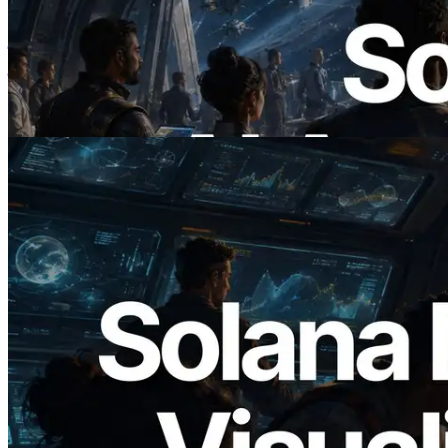
ERPC ने x402 समर्थित Solana RPC लॉन्च
किया — AI एजेंट अब जरूरत के API के लिए ऑन-
डिमांड भुगतान कर सकते हैं
यह लेख पढ़ें
2026.05.24
Validators Solutions ने Solana Block
Analyzer लॉन्च किया — प्रति-slot ब्लॉक