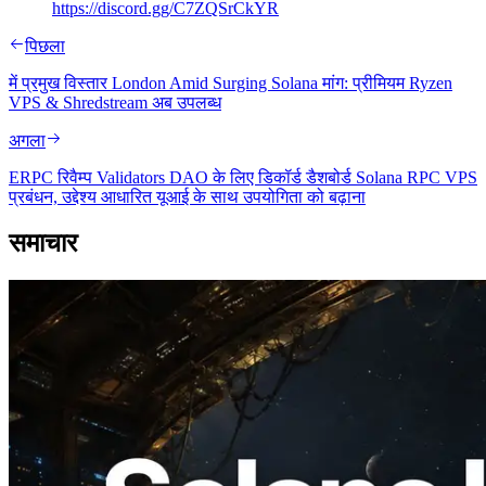
https://discord.gg/C7ZQSrCkYR
पिछला
में प्रमुख विस्तार London Amid Surging Solana मांग: प्रीमियम Ryzen
VPS & Shredstream अब उपलब्ध
अगला
ERPC रिवैम्प Validators DAO के लिए डिकॉर्ड डैशबोर्ड Solana RPC VPS
प्रबंधन, उद्देश्य आधारित यूआई के साथ उपयोगिता को बढ़ाना
समाचार