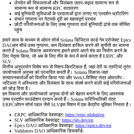
लेनदेन की विफलताओं और विलंबता उतार-चढ़ाव सामान्य रूप से
सामान्य रूप से सामान्य RPC वातावरण
कई बुनियादी सुविधाओं के प्रदाताओं द्वारा लगाए गए प्रदर्शन थ्रॉटलिंग
संचार गुणवत्ता पर नेटवर्क दूरी का महत्वपूर्ण प्रभाव
छोटी परियोजनाओं के लिए उच्च गुणवत्ता वाले बुनियादी ढांचे तक सीमित
पहुंच
हमारे काम के माध्यम से ओपन सोर्स Solana डिजिटल कार्ड गेम प्रोजेक्ट Epics
DAOहम सीधे उच्च गुणवत्ता, कम विलंबता हासिल करने की चुनौती का सामना
करते हैं Solana विकास अवसंरचना.इसने हमारे अपने मंच का निर्माण करने के
लिए नेतृत्व किया, जो अब के लिए नींव के रूप में कार्य करता है ERPC और
SLV.
वित्तीय अनुप्रयोग विशेष रूप से मिशन-क्रिटिकल हैं, जहां देरी या त्रुटियां तुरंत
उपयोगकर्ता अनुभव को प्रभावित करती हैं। Solana विकास-जहां
सत्यापनकर्ताओं को वितरित किया गया और Web3-विशिष्ट तंत्र ओवरलैप -
जटिलता ने अस्थिरता और विलंबता के साथ संघर्ष करने वाली कई परियोजनाओं
को छोड़ दिया है।
हम विकास और उपयोगकर्ता अनुभव दोनों को बेहतर बनाने के लिए आवश्यक
उच्च प्रदर्शन फाउंडेशन प्रदान करते हैं। Solana पारिस्थितिकी तंत्र
ERPCओपन सोर्स पहल जैसे SLVइस मिशन में एक केंद्रीय भूमिका निभाता है।
ERPC आधिकारिक वेबसाइट:
https://erpc.global/en
SLV आधिकारिक वेबसाइट:
https://slv.dev/en
Epics DAO आधिकारिक वेबसाइट:
https://epics.dev/en
Validators DAO आधिकारिक डिसकॉर्ड: