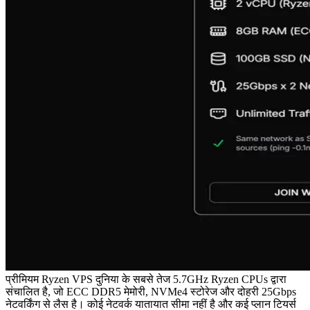
प्रीमियम Ryzen VPS दुनिया के सबसे तेज 5.7GHz Ryzen CPUs द्वारा
संचालित है, जो ECC DDR5 मेमोरी, NVMe4 स्टोरेज और दोहरी 25Gbps
नेटवर्किंग से लैस है। कोई नेटवर्क यातायात सीमा नहीं है और कई प्लान टियर्स