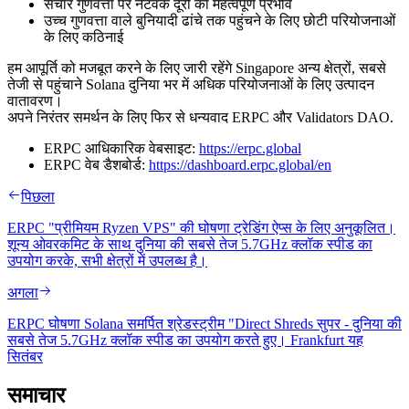
संचार गुणवत्ता पर नेटवर्क दूरी का महत्वपूर्ण प्रभाव
उच्च गुणवत्ता वाले बुनियादी ढांचे तक पहुंचने के लिए छोटी परियोजनाओं
के लिए कठिनाई
हम आपूर्ति को मजबूत करने के लिए जारी रहेंगे Singapore अन्य क्षेत्रों, सबसे
तेजी से पहुंचाने Solana दुनिया भर में अधिक परियोजनाओं के लिए उत्पादन
वातावरण।
अपने निरंतर समर्थन के लिए फिर से धन्यवाद ERPC और Validators DAO.
ERPC आधिकारिक वेबसाइट:
https://erpc.global
ERPC वेब डैशबोर्ड:
https://dashboard.erpc.global/en
पिछला
ERPC "प्रीमियम Ryzen VPS" की घोषणा ट्रेडिंग ऐप्स के लिए अनुकूलित।
शून्य ओवरकमिट के साथ दुनिया की सबसे तेज 5.7GHz क्लॉक स्पीड का
उपयोग करके, सभी क्षेत्रों में उपलब्ध है।
अगला
ERPC घोषणा Solana समर्पित श्रेडस्ट्रीम "Direct Shreds सुपर - दुनिया की
सबसे तेज 5.7GHz क्लॉक स्पीड का उपयोग करते हुए। Frankfurt यह
सितंबर
समाचार