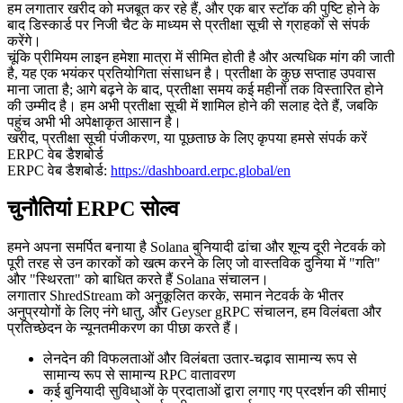
हम लगातार खरीद को मजबूत कर रहे हैं, और एक बार स्टॉक की पुष्टि होने के
बाद डिस्कार्ड पर निजी चैट के माध्यम से प्रतीक्षा सूची से ग्राहकों से संपर्क
करेंगे।
चूंकि प्रीमियम लाइन हमेशा मात्रा में सीमित होती है और अत्यधिक मांग की जाती
है, यह एक भयंकर प्रतियोगिता संसाधन है। प्रतीक्षा के कुछ सप्ताह उपवास
माना जाता है; आगे बढ़ने के बाद, प्रतीक्षा समय कई महीनों तक विस्तारित होने
की उम्मीद है। हम अभी प्रतीक्षा सूची में शामिल होने की सलाह देते हैं, जबकि
पहुंच अभी भी अपेक्षाकृत आसान है।
खरीद, प्रतीक्षा सूची पंजीकरण, या पूछताछ के लिए कृपया हमसे संपर्क करें
ERPC वेब डैशबोर्ड
ERPC वेब डैशबोर्ड:
https://dashboard.erpc.global/en
चुनौतियां ERPC सोल्व
हमने अपना समर्पित बनाया है Solana बुनियादी ढांचा और शून्य दूरी नेटवर्क को
पूरी तरह से उन कारकों को खत्म करने के लिए जो वास्तविक दुनिया में "गति"
और "स्थिरता" को बाधित करते हैं Solana संचालन।
लगातार ShredStream को अनुकूलित करके, समान नेटवर्क के भीतर
अनुप्रयोगों के लिए नंगे धातु, और Geyser gRPC संचालन, हम विलंबता और
प्रतिच्छेदन के न्यूनतमीकरण का पीछा करते हैं।
लेनदेन की विफलताओं और विलंबता उतार-चढ़ाव सामान्य रूप से
सामान्य रूप से सामान्य RPC वातावरण
कई बुनियादी सुविधाओं के प्रदाताओं द्वारा लगाए गए प्रदर्शन की सीमाएं