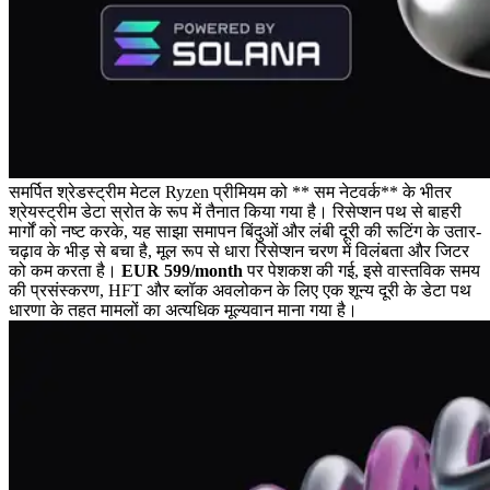
समर्पित श्रेडस्ट्रीम मेटल Ryzen प्रीमियम को ** सम नेटवर्क** के भीतर
श्रेयस्ट्रीम डेटा स्रोत के रूप में तैनात किया गया है। रिसेप्शन पथ से बाहरी
मार्गों को नष्ट करके, यह साझा समापन बिंदुओं और लंबी दूरी की रूटिंग के उतार-
चढ़ाव के भीड़ से बचा है, मूल रूप से धारा रिसेप्शन चरण में विलंबता और जिटर
को कम करता है।
EUR 599/month
पर पेशकश की गई, इसे वास्तविक समय
की प्रसंस्करण, HFT और ब्लॉक अवलोकन के लिए एक शून्य दूरी के डेटा पथ
धारणा के तहत मामलों का अत्यधिक मूल्यवान माना गया है।