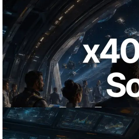
2026.07.04
ERPC ने x402 समर्थित Solana RPC लॉन्च
किया — AI एजेंट अब जरूरत के API के लिए ऑन-
डिमांड भुगतान कर सकते हैं
यह लेख पढ़ें