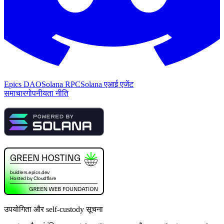
Epics DAO
Solana RPC
Solana एआई एजेंट
समाचार
गोपनीयता नीति
उपयोगिता और self-custody सूचना