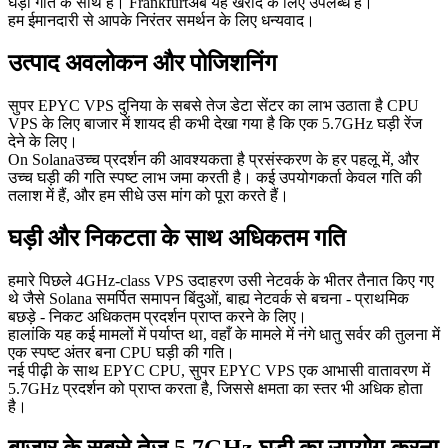
घड़ी गति के साथ है। Frankfurtअब यह खरीद के लिए उपलब्ध है।
हम ईमानदारी से आपके निरंतर समर्थन के लिए धन्यवाद।
उत्पाद अवलोकन और पोजिशनिंग
सुपर EPYC VPS दुनिया के सबसे तेज डेटा सेंटर का लाभ उठाता है CPU
VPS के लिए बाजार में शायद ही कभी देखा गया है कि एक 5.7GHz घड़ी रेंज
देने के लिए।
On Solanaउच्च प्रदर्शन की आवश्यकता है प्रसंस्करण के हर पहलू में, और
उच्च घड़ी की गति स्पष्ट लाभ जमा करती है। कई उपयोगकर्ता केवल गति की
तलाश में हैं, और हम सीधे उस मांग को पूरा करते हैं।
घड़ी और निकटता के साथ अधिकतम गति
हमारे पिछले 4GHz-class VPS उदाहरण उसी नेटवर्क के भीतर तैनात किए गए
थे जैसे Solana समर्पित समापन बिंदुओं, बाह्य नेटवर्क से बचना - प्राथमिक
बछड़े - निकट अधिकतम प्रदर्शन प्राप्त करने के लिए।
हालांकि यह कई मामलों में पर्याप्त था, वहाँ के मामले में नंगे धातु सर्वर की तुलना में
एक स्पष्ट अंतर बना CPU घड़ी की गति।
नई पीढ़ी के साथ EPYC CPU, सुपर EPYC VPS एक आभासी वातावरण में
5.7GHz प्रदर्शन को प्राप्त करता है, जिससे क्षमता का स्तर भी अधिक होता
है।