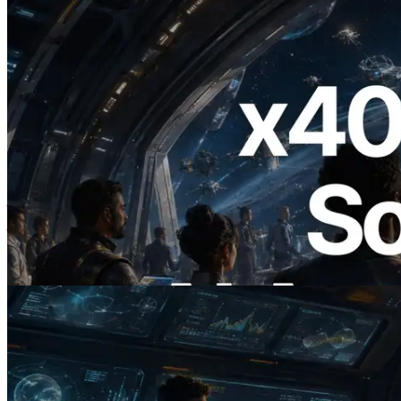
2026.07.04
ERPC ने x402 समर्थित Solana RPC लॉन्च
किया — AI एजेंट अब जरूरत के API के लिए ऑन-
डिमांड भुगतान कर सकते हैं
यह लेख पढ़ें