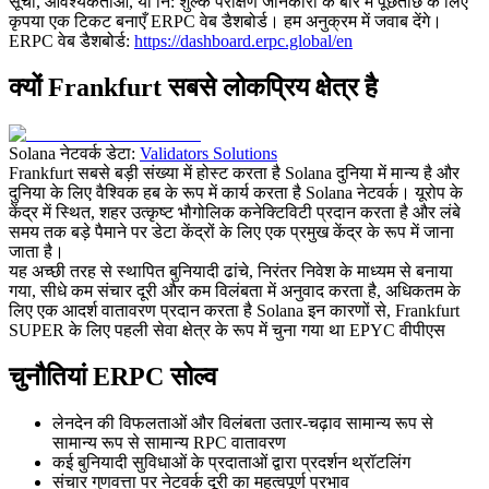
सूची, आवश्यकताओं, या नि: शुल्क परीक्षण जानकारी के बारे में पूछताछ के लिए
कृपया एक टिकट बनाएँ ERPC वेब डैशबोर्ड। हम अनुक्रम में जवाब देंगे।
ERPC वेब डैशबोर्ड:
https://dashboard.erpc.global/en
क्यों Frankfurt सबसे लोकप्रिय क्षेत्र है
Solana नेटवर्क डेटा:
Validators Solutions
Frankfurt सबसे बड़ी संख्या में होस्ट करता है Solana दुनिया में मान्य है और
दुनिया के लिए वैश्विक हब के रूप में कार्य करता है Solana नेटवर्क। यूरोप के
केंद्र में स्थित, शहर उत्कृष्ट भौगोलिक कनेक्टिविटी प्रदान करता है और लंबे
समय तक बड़े पैमाने पर डेटा केंद्रों के लिए एक प्रमुख केंद्र के रूप में जाना
जाता है।
यह अच्छी तरह से स्थापित बुनियादी ढांचे, निरंतर निवेश के माध्यम से बनाया
गया, सीधे कम संचार दूरी और कम विलंबता में अनुवाद करता है, अधिकतम के
लिए एक आदर्श वातावरण प्रदान करता है Solana इन कारणों से, Frankfurt
SUPER के लिए पहली सेवा क्षेत्र के रूप में चुना गया था EPYC वीपीएस
चुनौतियां ERPC सोल्व
लेनदेन की विफलताओं और विलंबता उतार-चढ़ाव सामान्य रूप से
सामान्य रूप से सामान्य RPC वातावरण
कई बुनियादी सुविधाओं के प्रदाताओं द्वारा प्रदर्शन थ्रॉटलिंग
संचार गुणवत्ता पर नेटवर्क दूरी का महत्वपूर्ण प्रभाव