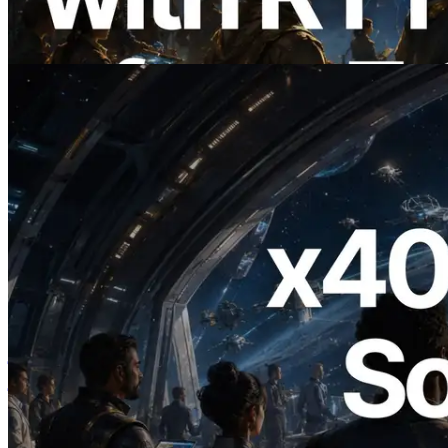
Information API भी लॉन्च
यह लेख पढ़ें
2026.07.04
ERPC ने x402 समर्थित Solana RPC लॉन्च
किया — AI एजेंट अब जरूरत के API के लिए ऑन-
डिमांड भुगतान कर सकते हैं
यह लेख पढ़ें