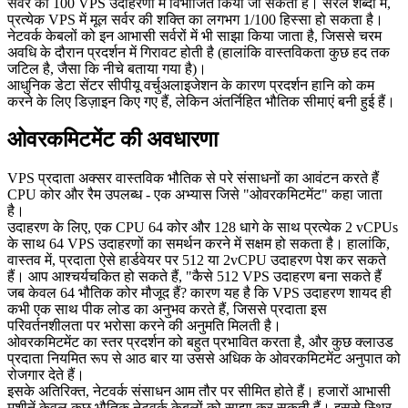
सर्वर को 100 VPS उदाहरणों में विभाजित किया जा सकता है। सरल शब्दों में,
प्रत्येक VPS में मूल सर्वर की शक्ति का लगभग 1/100 हिस्सा हो सकता है।
नेटवर्क केबलों को इन आभासी सर्वरों में भी साझा किया जाता है, जिससे चरम
अवधि के दौरान प्रदर्शन में गिरावट होती है (हालांकि वास्तविकता कुछ हद तक
जटिल है, जैसा कि नीचे बताया गया है)।
आधुनिक डेटा सेंटर सीपीयू वर्चुअलाइजेशन के कारण प्रदर्शन हानि को कम
करने के लिए डिज़ाइन किए गए हैं, लेकिन अंतर्निहित भौतिक सीमाएं बनी हुई हैं।
ओवरकमिटमेंट की अवधारणा
VPS प्रदाता अक्सर वास्तविक भौतिक से परे संसाधनों का आवंटन करते हैं
CPU कोर और रैम उपलब्ध - एक अभ्यास जिसे "ओवरकमिटमेंट" कहा जाता
है।
उदाहरण के लिए, एक CPU 64 कोर और 128 धागे के साथ प्रत्येक 2 vCPUs
के साथ 64 VPS उदाहरणों का समर्थन करने में सक्षम हो सकता है। हालांकि,
वास्तव में, प्रदाता ऐसे हार्डवेयर पर 512 या 2vCPU उदाहरण पेश कर सकते
हैं। आप आश्चर्यचकित हो सकते हैं, "कैसे 512 VPS उदाहरण बना सकते हैं
जब केवल 64 भौतिक कोर मौजूद हैं? कारण यह है कि VPS उदाहरण शायद ही
कभी एक साथ पीक लोड का अनुभव करते हैं, जिससे प्रदाता इस
परिवर्तनशीलता पर भरोसा करने की अनुमति मिलती है।
ओवरकमिटमेंट का स्तर प्रदर्शन को बहुत प्रभावित करता है, और कुछ क्लाउड
प्रदाता नियमित रूप से आठ बार या उससे अधिक के ओवरकमिटमेंट अनुपात को
रोजगार देते हैं।
इसके अतिरिक्त, नेटवर्क संसाधन आम तौर पर सीमित होते हैं। हजारों आभासी
मशीनें केवल कुछ भौतिक नेटवर्क केबलों को साझा कर सकती हैं। इससे स्थिर