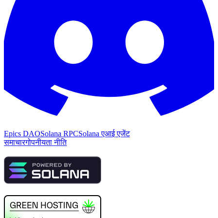
Epics DAO
Solana RPC
Solana एआई एजेंट
समाचार
गोपनीयता नीति