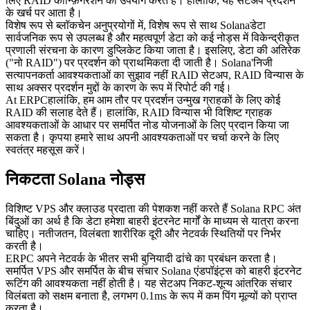
लिए RAID कॉन्फ़िगरेशन का उपयोग करते हैं। हालांकि, यह सेटअप प्रदर्शन
के खर्च पर आता है।
विशेष रूप से ब्लॉकचेन अनुप्रयोगों में, विशेष रूप से साथ Solanaडेटा
सार्वजनिक रूप से उपलब्ध है और महत्वपूर्ण डेटा को कई नोड्स में विकेन्द्रीकृत
प्रणाली संरचना के कारण डुप्लिकेट किया जाता है। इसलिए, डेटा की अतिरेक
("नो RAID") पर प्रदर्शन को प्राथमिकता दी जाती है। Solana'निजी
सत्यापनकर्ता आवश्यकताओं का सुझाव नहीं RAID सेटअप, RAID विन्यास के
साथ अक्सर प्रदर्शन मुद्दों के कारण के रूप में रिपोर्ट की गई।
At ERPCहालांकि, हम आम तौर पर प्रदर्शन उन्मुख ग्राहकों के लिए कोई
RAID की सलाह देते हैं। हालांकि, RAID विन्यास भी विशिष्ट ग्राहक
आवश्यकताओं के आधार पर समर्पित नोड योजनाओं के लिए प्रदान किया जा
सकता है। कृपया हमारे साथ अपनी आवश्यकताओं पर चर्चा करने के लिए
स्वतंत्र महसूस करें।
निकटता Solana नोड्स
विशिष्ट VPS और क्लाउड प्रदाता की पेशकश नहीं करते हैं Solana RPC अंत
बिंदुओं का अर्थ है कि डेटा हमेशा बाहरी इंटरनेट मार्गों के माध्यम से यात्रा करना
चाहिए। नतीजतन, विलंबता शारीरिक दूरी और नेटवर्क स्थितियों पर निर्भर
करती है।
ERPC अपने नेटवर्क के भीतर सभी बुनियादी ढांचे का प्रबंधन करता है।
समर्पित VPS और समर्पित के बीच संचार Solana एंडपॉइंट्स को बाहरी इंटरनेट
रूटिंग की आवश्यकता नहीं होती है। यह सेटअप निकट-शून्य आंतरिक संचार
विलंबता को सक्षम बनाता है, लगभग 0.1ms के रूप में कम पिंग मूल्यों को प्राप्त
करता है।