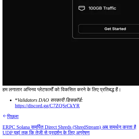
हम लगातार अभिनव प्लेटफार्मों को विकसित करने के लिए प्रतिबद्ध हैं।
*
Validators DAO सरकारी डिसकॉर्ड:
https://discord.gg/C7ZQSrCkYR
पिछला
ERPC Solana समर्पित Direct Shreds (ShredStream) अब समर्थन करता है
UDP यहां तक कि तेजी से प्रदर्शन के लिए अग्रेषण