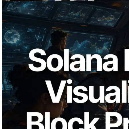
2026.05.24
Validators Solutions ने Solana Block
Analyzer लॉन्च किया — प्रति-slot ब्लॉक
उत्पादन समय और नियुक्त वैलिडेटर का
विज़ुअलाइज़ेशन
यह लेख पढ़ें
और लोड करें