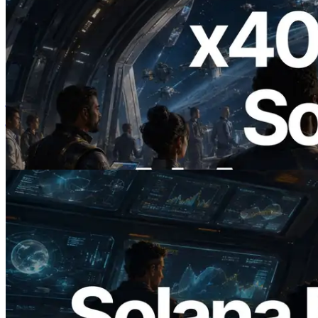
2026.07.04
ERPC ने x402 समर्थित Solana RPC लॉन्च
किया — AI एजेंट अब जरूरत के API के लिए ऑन-
डिमांड भुगतान कर सकते हैं
यह लेख पढ़ें