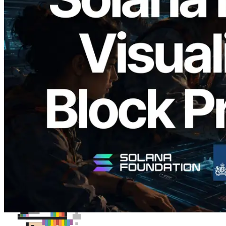
2026.05.24
Validators Solutions ने Solana Block
Analyzer लॉन्च किया — प्रति-slot ब्लॉक
उत्पादन समय और नियुक्त वैलिडेटर का
विज़ुअलाइज़ेशन
यह लेख पढ़ें
और लोड करें