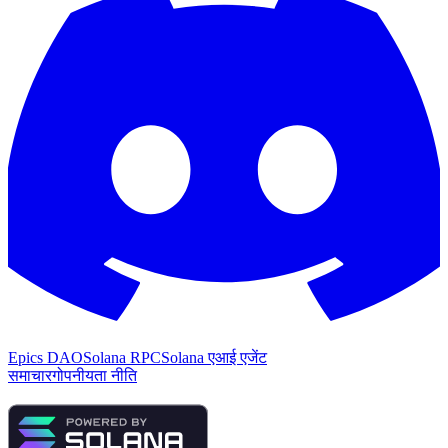
Epics DAO
Solana RPC
Solana एआई एजेंट
समाचार
गोपनीयता नीति