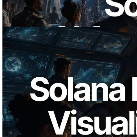
किया — AI एजेंट अब जरूरत के API के लिए ऑन-
डिमांड भुगतान कर सकते हैं
यह लेख पढ़ें
2026.05.24
Validators Solutions ने Solana Block
Analyzer लॉन्च किया — प्रति-slot ब्लॉक
उत्पादन समय और नियुक्त वैलिडेटर का
विज़ुअलाइज़ेशन