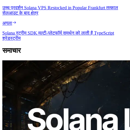
उच्च प्रदर्शन Solana VPS Restocked in Popular Frankfurt तत्काल
सेलआउट के बाद क्षेत्र
अगला
Solana स्ट्रीम SDK मल्टी-प्लेटफॉर्म समर्थन को लाती है TypeScript
श्रेडस्ट्रीम
समाचार
2026.08.05