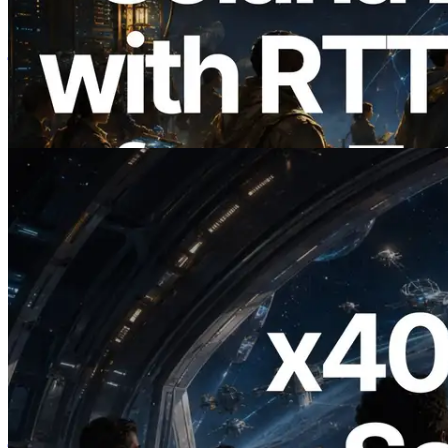
ERPC का Solana Leader Slot API अब 7
वैश्विक क्षेत्रों से ping मापता है — Validators
Information API भी लॉन्च
यह लेख पढ़ें
2026.07.04
ERPC ने x402 समर्थित Solana RPC लॉन्च