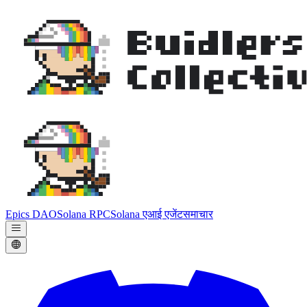
Epics DAO
Solana RPC
Solana एआई एजेंट
समाचार