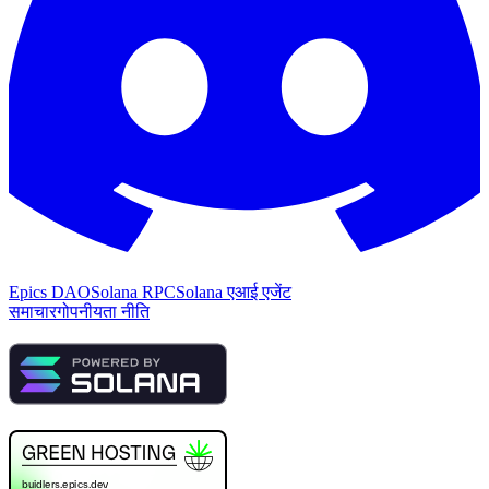
Epics DAO
Solana RPC
Solana एआई एजेंट
समाचार
गोपनीयता नीति