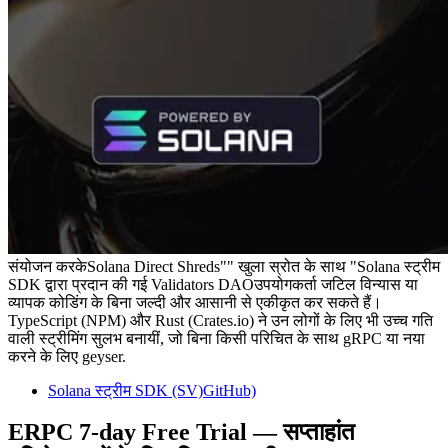
संयोजन करकेSolana Direct Shreds"" खुला स्रोत के साथ "Solana स्ट्रीम
SDK द्वारा प्रदान की गई Validators DAOउपयोगकर्ता जटिल विन्यास या
व्यापक कोडिंग के बिना जल्दी और आसानी से एकीकृत कर सकते हैं।
TypeScript (NPM) और Rust (Crates.io) ने उन लोगों के लिए भी उच्च गति
वाली स्ट्रीमिंग सुलभ बनायीं, जो बिना किसी परिचित के साथ gRPC या नया
करने के लिए geyser.
Solana स्ट्रीम SDK (SV)GitHub)
ERPC 7-day Free Trial — सप्ताहांत