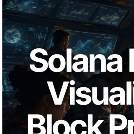
2026.05.24
Validators Solutions ने Solana Block
Analyzer लॉन्च किया — प्रति-slot ब्लॉक
उत्पादन समय और नियुक्त वैलिडेटर का
विज़ुअलाइज़ेशन
यह लेख पढ़ें
और लोड करें