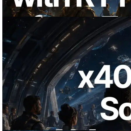
Information API भी लॉन्च
यह लेख पढ़ें
2026.07.04
ERPC ने x402 समर्थित Solana RPC लॉन्च
किया — AI एजेंट अब जरूरत के API के लिए ऑन-
डिमांड भुगतान कर सकते हैं
यह लेख पढ़ें