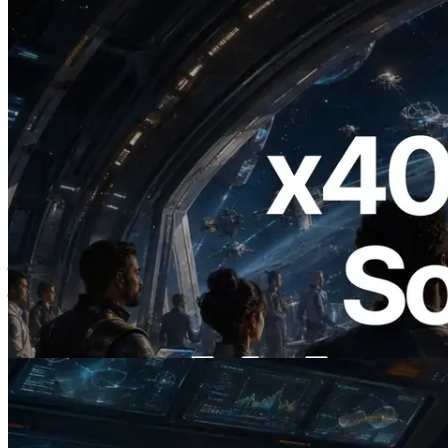
2026.07.04
ERPC ने x402 समर्थित Solana RPC लॉन्च
किया — AI एजेंट अब जरूरत के API के लिए ऑन-
डिमांड भुगतान कर सकते हैं
यह लेख पढ़ें