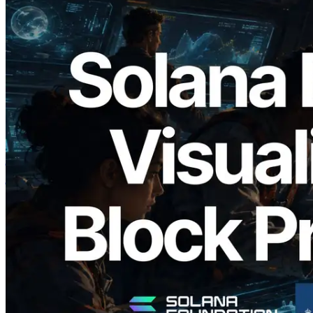
2026.05.24
Validators Solutions ने Solana Block
Analyzer लॉन्च किया — प्रति-slot ब्लॉक
उत्पादन समय और नियुक्त वैलिडेटर का
विज़ुअलाइज़ेशन
यह लेख पढ़ें
और लोड करें