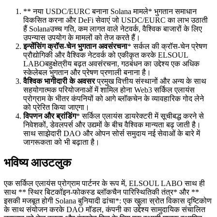
** नया USDC/EURC बनाना Solana मामले* भुगतान समाधान
विकसित करना और DeFi सेवाएं जो USDC/EURC का लाभ उठाती
हैं Solanaउच्च गति, कम लागत वाले नेटवर्क, वैश्विक बाजारों के लिए
उपन्यास उपयोग के मामलों को तेज करते हैं।
इन्सेंसिंग क्रॉस-चेन भुगतान अवसंरचना
* सर्कल की क्रॉस-चेन प्रेषण
प्रौद्योगिकी और वैश्विक नेटवर्क को एकीकृत करके ELSOUL
LABOबहुक्षेत्रीय बढ़त अवसंरचना, गठबंधन का उद्देश्य एक अधिक
स्केलेबल भुगतान और प्रेषण प्रणाली बनाना है।
वैश्विक भागीदारी के अवसर
प्रमुख वित्तीय संस्थानों और अन्य के साथ
सहयोगात्मक परियोजनाओं में शामिल होना Web3 सर्किल एलायंस
प्रोग्राम के भीतर कंपनियों को आगे ब्लॉकचेन के व्यावहारिक गोद लेने
को प्रेरित किया जाएगा।
विपणन और ब्रांडिंग
* सर्किल एलायंस डायरेक्टरी में सूचीबद्ध करने से
निवेशकों, डेवलपर्स और उद्यमों के बीच वैश्विक मान्यता बढ़ जाती है।
साथ साझेदारी DAO और ओपन सोर्स समुदाय नई सेवाओं के बारे में
जागरूकता को भी बढ़ाता है।
भविष्य आउटलुक
एक सर्किल एलायंस प्रोग्राम पार्टनर के रूप में, ELSOUL LABO साथ ही
साथ ** स्थिर बिटकॉइन-फोकस्ड ब्लॉकचैन पारिस्थितिकी तंत्र* और **
इसकी मजबूत होगी Solana बुनियादी ढांचा*: एक खुला स्रोत विकास दृष्टिकोण
के साथ संयोजन करके DAO मॉडल, कंपनी का उद्देश्य सामुदायिक संचालित