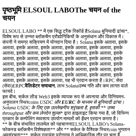
पृष्ठभूमि ELSOUL LABOThe चयन of the
चयन
ELSOUL LABO ** में एक सिद्ध ट्रैक रिकॉर्ड हैSolana बुनियादी ढांचा*,
विशेष रूप से उन्नत ब्लॉकचैन प्रौद्योगिकियों के अनुसंधान और विकास में।
कंपनी ने समग्र सक्रियण में योगदान दिया है। Solana इसके अलावा, इसके
अलावा, इसके अलावा, इसके अलावा, इसके अलावा, इसके अलावा, इसके
अलावा, इसके अलावा, इसके अलावा, इसके अलावा, इसके अलावा, इसके
अलावा, इसके अलावा, इसके अलावा, इसके अलावा, इसके अलावा, इसके
अलावा, इसके अलावा, इसके अलावा, इसके अलावा, इसके अलावा, इसके
अलावा, इसके अलावा, इसके अलावा, इसके अलावा, इसके अलावा, इसके
अलावा, इसके अलावा, इसके अलावा, इसके अलावा, इसके अलावा, इसके
अलावा, इसके अलावा, इसके अलावा, यह भी प्रदान करता है।RPC सेवा
(सेवा)ERPC
वैलिडेटर समाधान
, लाभ Solanaउच्च गति और कम लागत वाले
फायदे।
इस बीच, सर्कल लीड Web3 इसके व्यापक रूप से अपनाया और विनियमन-
अनुपालन स्थिरcoins
USDC
और
EURC
के माध्यम से बुनियादी ढांचा।
Solana USDC के लिए एक उल्लेखनीय श्रृंखला है, इसकी ** उच्च
throughput और कम लेनदेन शुल्क
* द्वारा हाइलाइट किया गया है, जो विभिन्न
प्रकार के कम्पेलिंग व्यवसाय उपयोग मामलों को ईंधन प्रदान करता है।
** के बीच संभावित तालमेल को पहचाननाELSOUL LABO’s Solana-
फोकस्ड ब्लॉकचैन विशेषज्ञता** और ** सर्कल के वैश्विक स्थिरcoin भुगतान
अवसंरचना***, सर्कल एलायंस प्रोग्राम ने आधिकारिक तौर पर चुना है