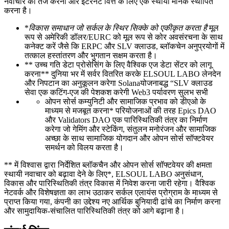
नवाचार को तेज करना और इंटरनेट वित्त के लिए एक स्थायी मानक स्थापित
करना है।
*
विकास समाधान जो सर्कल के स्थिर सिक्के को एकीकृत करता है
मूल
रूप से अमेरिकी डॉलर/EURC को मूल रूप से कोर अवसंरचना के साथ
कनेक्ट करें जैसे कि ERPC और SLV क्लाउड, ब्लॉकचेन अनुप्रयोगों में
तत्काल हस्तांतरण और भुगतान सक्षम करता है।
** उच्च गति डेटा प्रोसेसिंग के लिए वैश्विक एज डेटा सेंटर को लागू
करना** दुनिया भर में सर्वर वितरित करके ELSOUL LABO लेनदेन
और निपटान का अनुकूलन करेगा Solanaयोजनाबद्ध “SLV क्लाउड
सेवा एक कटिंग-एज की पेशकश करेगी Web3 पर्यावरण सुलभ सभी
ओपन सोर्स कम्युनिटी और सामाजिक प्रभाव को डीएओ के
माध्यम से मजबूत करना* परियोजनाओं की तरह Epics DAO
और Validators DAO एक पारिस्थितिकी तंत्र का निर्माण
करेगा जो गेमिंग और स्टेकिंग, संतुलन मनोरंजन और सामाजिक
अच्छा के साथ सामाजिक योगदान और ओपन सोर्स सॉफ्टवेयर
समर्थन को विलय करता है।
** में विश्वास द्वारा निर्देशित ब्लॉकचैन और ओपन सोर्स सॉफ्टवेयर की क्षमता
स्थायी नवाचार को बढ़ावा देने के लिए*, ELSOUL LABO अनुसंधान,
विकास और पारिस्थितिकी तंत्र विकास में निवेश करना जारी रहेगा। वैश्विक
नेटवर्क और विशेषज्ञता का लाभ उठाकर सर्कल एलायंस प्रोग्राम के माध्यम से
प्राप्त किया गया, कंपनी का उद्देश्य नए आर्थिक बुनियादी ढांचे का निर्माण करना
और सामुदायिक-संचालित पारिस्थितिकी तंत्र को आगे बढ़ाना है।