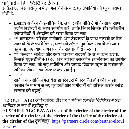
भागीदारी की है। Web3 स्टार्टअप।
सर्किल एलायंस प्रोग्राम में शामिल होने के बाद, प्रतिभागियों को पहुंच प्राप्त
होती है:
Learn
सर्किल के इंजीनियरिंग, उत्पाद और नीति टीमों के साथ-साथ
उद्योग विशेषज्ञों के साथ सहयोग करें, ताकि स्थिर सिक्के और ब्लॉकचैन
प्रौद्योगिकी में अंतर्दृष्टि को गहरा किया जा सके।
** कनेक्ट** वैश्विक भागीदारों और डेवलपर्स के साथ नेटवर्क के लिए
सदस्यों के केवल वेबिनार, घटनाओं और सामुदायिक स्थानों को लाभ
पहुंचाना, नए व्यापार अवसर और सहयोग पैदा करना।
** बिल्ड** सर्किल और अन्य गठबंधन सदस्यों के साथ काम करना,
जिससे यूएसडीसी/EURC और व्यापक ब्लॉकचेन अवसंरचना का उपयोग
किया जा सके, जो सह-मार्केटिंग और उत्पाद विकास पहल के माध्यम से
अभिनव सेवाओं का विस्तार कर रहा है।
सार्वजनिक सर्किल एलायंस डायरेक्टरी में प्रदर्शित होने और साझा
प्रचार के माध्यम से नए ग्राहकों और भागीदारों को हासिल करके ब्रांड
मान्यता को बढ़ाएँ।
ELSOUL LABO आधिकारिक तौर पर *
परिचय एलायंस निर्देशिका में एक
भागीदार के रूप में सूचीबद्ध है
:
ELSOUL LABO B.V. A circler of the circler of the circler of the
circler of the circler of the circler of the circler of the circler of
the circler of the वृत्तचित्र:
https://partners.circle.com/partner/elsoul-
labo-bv