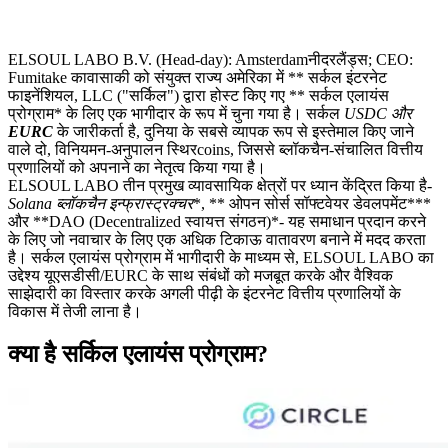
ELSOUL LABO B.V. (Head-day): Amsterdamनीदरलैंड्स; CEO:
Fumitake कावासाकी को संयुक्त राज्य अमेरिका में ** सर्कल इंटरनेट
फाइनेंशियल, LLC ("सर्किल") द्वारा होस्ट किए गए ** सर्कल एलायंस
प्रोग्राम* के लिए एक भागीदार के रूप में चुना गया है। सर्कल
USDC
और
EURC
के जारीकर्ता है, दुनिया के सबसे व्यापक रूप से इस्तेमाल किए जाने
वाले दो, विनियमन-अनुपालन स्थिरcoins, जिससे ब्लॉकचैन-संचालित वित्तीय
प्रणालियों को अपनाने का नेतृत्व किया गया है।
ELSOUL LABO तीन प्रमुख व्यावसायिक क्षेत्रों पर ध्यान केंद्रित किया है-
Solana ब्लॉकचैन इन्फ्रास्ट्रक्चर
*, ** ओपन सोर्स सॉफ्टवेयर डेवलपमेंट***
और **DAO (Decentralized स्वायत्त संगठन)*- यह समाधान प्रदान करने
के लिए जो नवाचार के लिए एक अधिक टिकाऊ वातावरण बनाने में मदद करता
है। सर्कल एलायंस प्रोग्राम में भागीदारी के माध्यम से, ELSOUL LABO का
उद्देश्य यूएसडीसी/EURC के साथ संबंधों को मजबूत करके और वैश्विक
साझेदारी का विस्तार करके अगली पीढ़ी के इंटरनेट वित्तीय प्रणालियों के
विकास में तेजी लाना है।
क्या है सर्किल एलायंस प्रोग्राम?