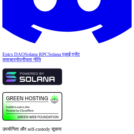
Epics DAO
Solana RPC
Solana एआई एजेंट
समाचार
गोपनीयता नीति
उपयोगिता और self-custody सूचना